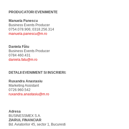
PRODUCATORI EVENIMENTE
Manuela Panescu
Business Events Producer
0754.078.906; 0318.256.314
manuela.panescu@m.ro
Daniela Fătu
Business Events Producer
0784 460.431
daniela.fatu@m.ro
DETALII EVENIMENT SI INSCRIERI:
Ruxandra Anastasiu
Marketing Assistant
0726.960.542
ruxandra.anastasiu@m.ro
Adresa
BUSINESSMEX S.A.
ZIARUL FINANCIAR
Bd. Aviatorilor 45, sector 1, Bucuresti