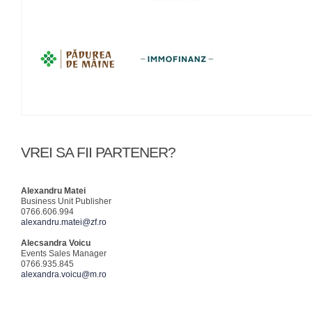
VREI SA FII PARTENER?
Alexandru Matei
Business Unit Publisher
0766.606.994
alexandru.matei@zf.ro
Alecsandra Voicu
Events Sales Manager
0766.935.845
alexandra.voicu@m.ro