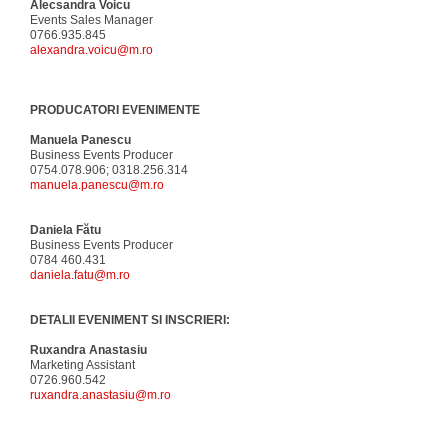
Alecsandra Voicu
Events Sales Manager
0766.935.845
alexandra.voicu@m.ro
PRODUCATORI EVENIMENTE
Manuela Panescu
Business Events Producer
0754.078.906; 0318.256.314
manuela.panescu@m.ro
Daniela Fătu
Business Events Producer
0784 460.431
daniela.fatu@m.ro
DETALII EVENIMENT SI INSCRIERI:
Ruxandra Anastasiu
Marketing Assistant
0726.960.542
ruxandra.anastasiu@m.ro