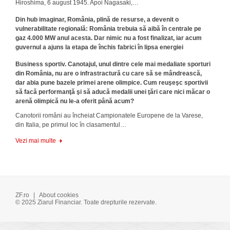
Hiroshima, 6 august 1945. Apoi Nagasaki,…
Din hub imaginar, România, plină de resurse, a devenit o
vulnerabilitate regională: România trebuia să aibă în centrale pe
gaz 4.000 MW anul acesta. Dar nimic nu a fost finalizat, iar acum
guvernul a ajuns la etapa de închis fabrici în lipsa energiei
Business sportiv. Canotajul, unul dintre cele mai medaliate sporturi
din România, nu are o infrastractură cu care să se mândrească,
dar abia pune bazele primei arene olimpice. Cum reuşeşc sportivii
să facă performanţă şi să aducă medalii unei ţări care nici măcar o
arenă olimpică nu le-a oferit până acum?
Canotorii români au încheiat Campionatele Europene de la Varese,
din Italia, pe primul loc în clasamentul…
Vezi mai multe
ZF.ro
|
About cookies
© 2025 Ziarul Financiar. Toate drepturile rezervate.