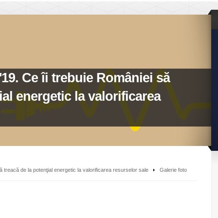
9. Ce îi trebuie României să
ial energetic la valorificarea
treacă de la potenţial energetic la valorificarea resurselor sale
Galerie foto