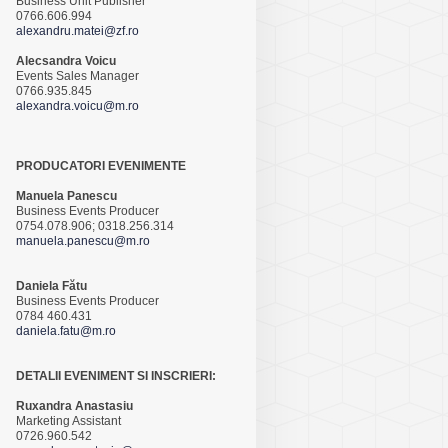
Business Unit Publisher
0766.606.994
alexandru.matei@zf.ro
Alecsandra Voicu
Events Sales Manager
0766.935.845
alexandra.voicu@m.ro
PRODUCATORI EVENIMENTE
Manuela Panescu
Business Events Producer
0754.078.906; 0318.256.314
manuela.panescu@m.ro
Daniela Fătu
Business Events Producer
0784 460.431
daniela.fatu@m.ro
DETALII EVENIMENT SI INSCRIERI:
Ruxandra Anastasiu
Marketing Assistant
0726.960.542