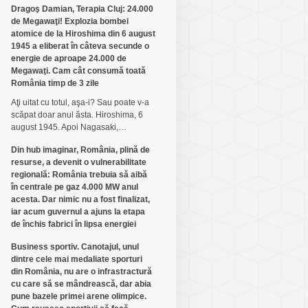
Dragoş Damian, Terapia Cluj: 24.000
de Megawaţi! Explozia bombei
atomice de la Hiroshima din 6 august
1945 a eliberat în câteva secunde o
energie de aproape 24.000 de
Megawaţi. Cam cât consumă toată
România timp de 3 zile
Aţi uitat cu totul, aşa-i? Sau poate v-a
scăpat doar anul ăsta. Hiroshima, 6
august 1945. Apoi Nagasaki,…
Din hub imaginar, România, plină de
resurse, a devenit o vulnerabilitate
regională: România trebuia să aibă
în centrale pe gaz 4.000 MW anul
acesta. Dar nimic nu a fost finalizat,
iar acum guvernul a ajuns la etapa
de închis fabrici în lipsa energiei
Business sportiv. Canotajul, unul
dintre cele mai medaliate sporturi
din România, nu are o infrastractură
cu care să se mândrească, dar abia
pune bazele primei arene olimpice.