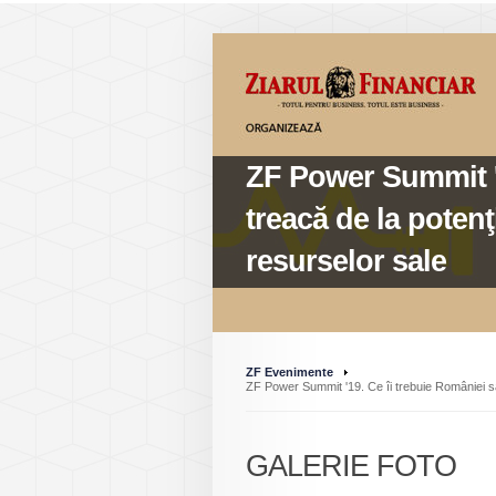
ZF Power Summit '1
treacă de la potenţ
resurselor sale
ZF Evenimente
ZF Power Summit '19. Ce îi trebuie României să 
GALERIE FOTO