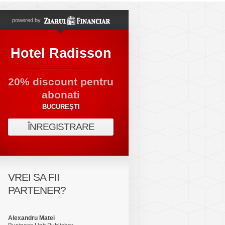
powered by
Hotel Radisson
20% discount pentru
abonati
BUCUREŞTI
ÎNREGISTRARE
VREI SA FII
PARTENER?
Alexandru Matei