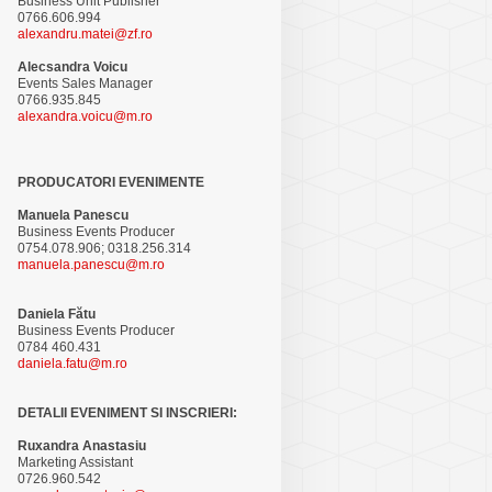
Business Unit Publisher
0766.606.994
alexandru.matei@zf.ro
Alecsandra Voicu
Events Sales Manager
0766.935.845
alexandra.voicu@m.ro
PRODUCATORI EVENIMENTE
Manuela Panescu
Business Events Producer
0754.078.906; 0318.256.314
manuela.panescu@m.ro
Daniela Fătu
Business Events Producer
0784 460.431
daniela.fatu@m.ro
DETALII EVENIMENT SI INSCRIERI:
Ruxandra Anastasiu
Marketing Assistant
0726.960.542