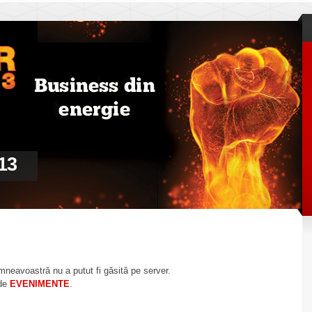
13
mneavoastră nu a putut fi găsită pe server.
 de
EVENIMENTE
.