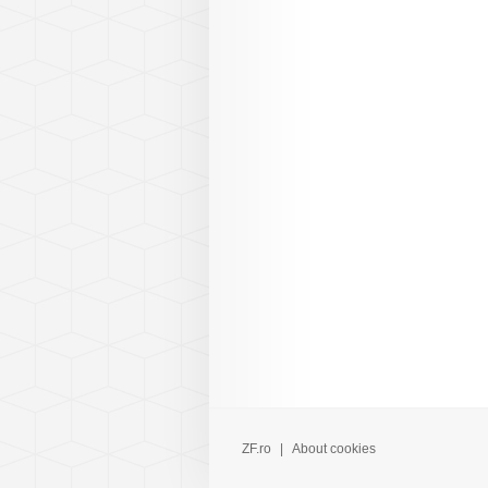
ZF.ro
|
About cookies