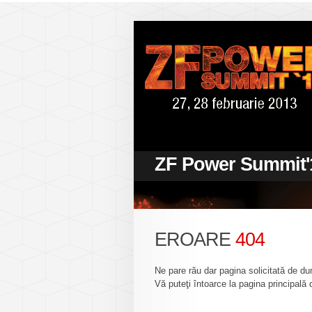
ZF Power Summit'
EROARE
404
Ne pare rău dar pagina solicitată de du
Vă puteţi întoarce la pagina principală