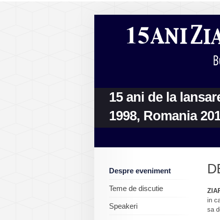
15 ani de la lansa
1998, Romania 20
D
Despre eveniment
Teme de discutie
ZIA
in c
Speakeri
sa d