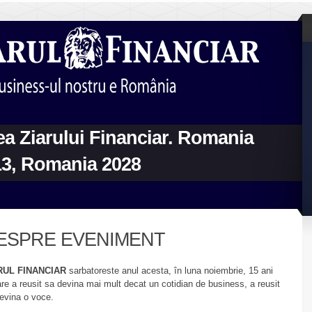
rea Ziarului Financiar. Romania
13, Romania 2028
ESPRE EVENIMENT
RUL FINANCIAR
sarbatoreste anul acesta, în luna noiembrie, 15 ani
are a reusit sa devina mai mult decat un cotidian de business, a reusit
evina o voce.