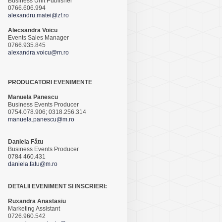
Business Unit Publisher
0766.606.994
alexandru.matei@zf.ro
Alecsandra Voicu
Events Sales Manager
0766.935.845
alexandra.voicu@m.ro
PRODUCATORI EVENIMENTE
Manuela Panescu
Business Events Producer
0754.078.906; 0318.256.314
manuela.panescu@m.ro
Daniela Fătu
Business Events Producer
0784 460.431
daniela.fatu@m.ro
DETALII EVENIMENT SI INSCRIERI:
Ruxandra Anastasiu
Marketing Assistant
0726.960.542