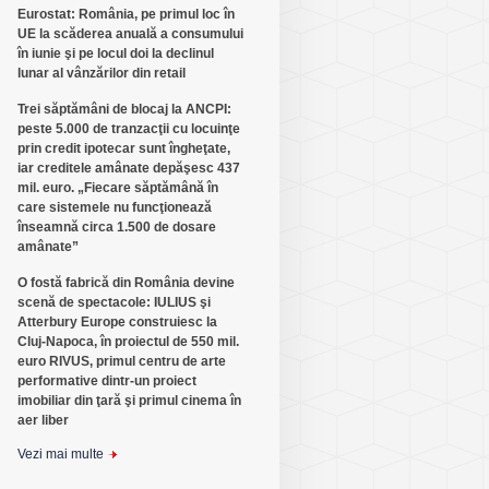
Eurostat: România, pe primul loc în
UE la scăderea anuală a consumului
în iunie şi pe locul doi la declinul
lunar al vânzărilor din retail
Trei săptămâni de blocaj la ANCPI:
peste 5.000 de tranzacţii cu locuinţe
prin credit ipotecar sunt îngheţate,
iar creditele amânate depăşesc 437
mil. euro. „Fiecare săptămână în
care sistemele nu funcţionează
înseamnă circa 1.500 de dosare
amânate”
O fostă fabrică din România devine
scenă de spectacole: IULIUS şi
Atterbury Europe construiesc la
Cluj-Napoca, în proiectul de 550 mil.
euro RIVUS, primul centru de arte
performative dintr-un proiect
imobiliar din ţară şi primul cinema în
aer liber
Vezi mai multe