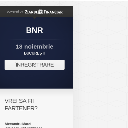
powered by
BNR
18 noiembrie
BUCUREŞTI
ÎNREGISTRARE
VREI SA FII
PARTENER?
Alexandru Matei