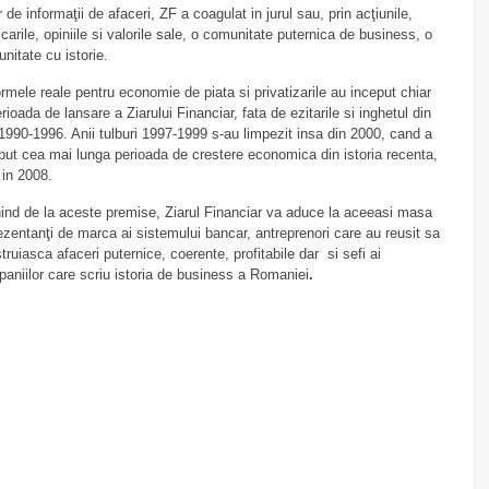
r de informaţii de afaceri, ZF a coagulat in jurul sau, prin acţiunile,
icarile, opiniile si valorile sale, o comunitate puternica de business, o
nitate cu istorie.
rmele reale pentru economie de piata si privatizarile au inceput chiar
erioada de lansare a Ziarului Financiar, fata de ezitarile si inghetul din
 1990-1996. Anii tulburi 1997-1999 s-au limpezit insa din 2000, cand a
put cea mai lunga perioada de crestere economica din istoria recenta,
 in 2008.
ind de la aceste premise, Ziarul Financiar va aduce la aceeasi masa
ezentanţi de marca ai sistemului bancar, antreprenori care au reusit sa
truiasca afaceri puternice, coerente, profitabile dar si sefi ai
aniilor care scriu istoria de business a Romaniei
.