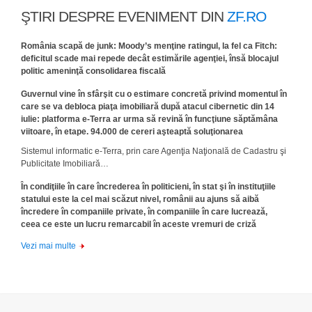
ŞTIRI DESPRE EVENIMENT DIN
ZF.RO
România scapă de junk: Moody’s menţine ratingul, la fel ca Fitch:
deficitul scade mai repede decât estimările agenţiei, însă blocajul
politic ameninţă consolidarea fiscală
Guvernul vine în sfârşit cu o estimare concretă privind momentul în
care se va debloca piaţa imobiliară după atacul cibernetic din 14
iulie: platforma e-Terra ar urma să revină în funcţiune săptămâna
viitoare, în etape. 94.000 de cereri aşteaptă soluţionarea
Sistemul informatic e-Terra, prin care Agenţia Naţională de Cadastru şi
Publicitate Imobiliară…
În condiţiile în care încrederea în politicieni, în stat şi în instituţiile
statului este la cel mai scăzut nivel, românii au ajuns să aibă
încredere în companiile private, în companiile în care lucrează,
ceea ce este un lucru remarcabil în aceste vremuri de criză
Vezi mai multe