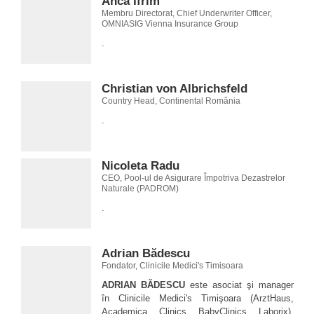
Anca Ifrim
Membru Directorat, Chief Underwriter Officer,
OMNIASIG Vienna Insurance Group
.
Christian von Albrichsfeld
Country Head, Continental România
.
Nicoleta Radu
CEO, Pool-ul de Asigurare Împotriva Dezastrelor
Naturale (PADROM)
.
Adrian Bădescu
Fondator, Clinicile Medici's Timisoara
ADRIAN BĂDESCU
este asociat şi manager
în Clinicile Medici's Timişoara (ArztHaus,
Academica, Clinics, BabyClinics, Laborix),