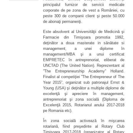
principalul furnizor de servicii medicale
corporate de pe zona de vest a României, cu
peste 300 de companii client şi peste 50.000
de abonaţi permanenţi.
Este absolvent al Universităţii de Medicină şi
Farmacie din Timişoara promotia 1992,
deţinător a doua masterate in sănătate si
management, a unei diplome în
management/MBA şi a unui certificat
EMPRETEC în antreprenoriat, eliberat de
UNCTAD (The United Nation). Reprezentant al
”The Entrepreneurship Academy” Holland.
Finalist al competiţiei ”The Entrepreneur of The
Year 2015”, organizat sub patronajul Ernst &
Young (USA) şi deţinător a multiple diplome de
excelenţă şi apreciere în management,
antreprenoriat şi zona socială (Diploma de
Excelenţă 2015, Rotarianul anului 2017-2018
pe Romania etc).
În zona socială activează în mişcarea
rotariană, fiind preşedinte al Rotary Club
Timişoara 2017-2018 (organizator al Rotary