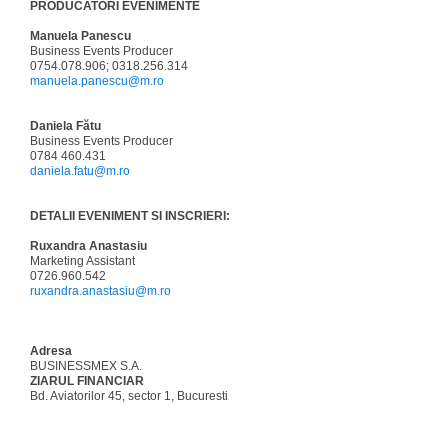
PRODUCATORI EVENIMENTE
Manuela Panescu
Business Events Producer
0754.078.906; 0318.256.314
manuela.panescu@m.ro
Daniela Fătu
Business Events Producer
0784 460.431
daniela.fatu@m.ro
DETALII EVENIMENT SI INSCRIERI:
Ruxandra Anastasiu
Marketing Assistant
0726.960.542
ruxandra.anastasiu@m.ro
Adresa
BUSINESSMEX S.A.
ZIARUL FINANCIAR
Bd. Aviatorilor 45, sector 1, Bucuresti