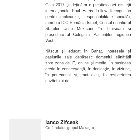
Gala 2017 şi deţinător a prestigioasei disticţii
internaţionale Paul Harris Fellow Recognition
pentru implicare şi responsabilitate socială),
membru ICC România-Israel, Consul onorific al
Statelor Unite Mexicane în Timişoara şi
preşedinte al Colegiului Pacienţilor regiunea
Vest.
Născut şi educat în Banat, interesele şi
pasiunile sale depăşesc domeniul sănătătii
spre zona de IT, online şi media. În business
crede în consecvenţă, în dedicaţie, în viziune,
în parteneriat şi, mai ales, în respectarea
cuvântului dat.
Ianco Zifceak
Co-fondator, grupul Maxagro
.