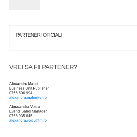
PARTENERI OFICIALI
VREI SA FII PARTENER?
Alexandru Matei
Business Unit Publisher
0766.606.994
alexandru.matei@zf.ro
Alecsandra Voicu
Events Sales Manager
0766.935.845
alexandra.voicu@m.ro