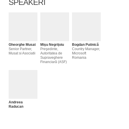
SPEAKERI
Gheorghe Musat
Mişu Negriţoiu
Bogdan Putinică
Senior Partner,
Preşedinte,
Country Manager,
Musat si Asociatii
Autoritatea de
Microsoft
Supraveghere
Romania
Financiară (ASF)
Andreea
Raducan