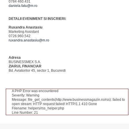
0784 460.431
daniela.fatu@m.ro
DETALII EVENIMENT SI INSCRIERI:
Ruxandra Anastasiu
Marketing Assistant
0726.960.542
ruxandra.anastasiu@m.ro
Adresa
BUSINESSMEX S.A.
ZIARUL FINANCIAR
Bd. Aviatorilor 45, sector 1, Bucuresti
A PHP Error was encountered
Severity: Warning
Message: file_get_contents(http://www.businessmagazin.ro/rss): failed to
open stream: HTTP request failed! HTTP/1.1 410 Gone
Filename: helpers/rss_helper.php
Line Number: 21