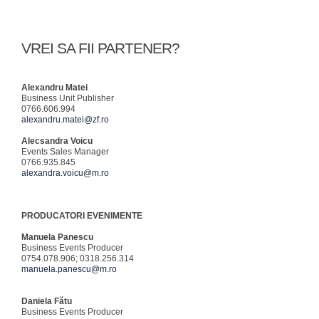
VREI SA FII PARTENER?
Alexandru Matei
Business Unit Publisher
0766.606.994
alexandru.matei@zf.ro
Alecsandra Voicu
Events Sales Manager
0766.935.845
alexandra.voicu@m.ro
PRODUCATORI EVENIMENTE
Manuela Panescu
Business Events Producer
0754.078.906; 0318.256.314
manuela.panescu@m.ro
Daniela Fătu
Business Events Producer