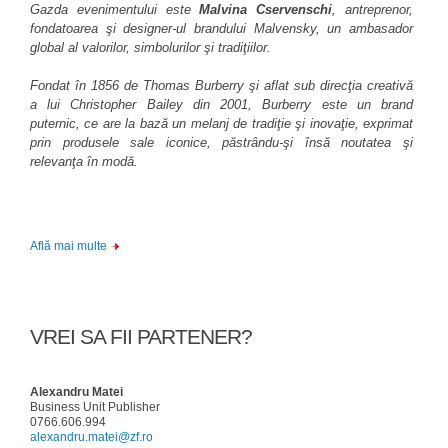
Gazda evenimentului este
Malvina Cservenschi
, antreprenor,
fondatoarea şi designer-ul brandului Malvensky, un ambasador
global al valorilor, simbolurilor şi tradiţiilor.
Fondat în 1856 de Thomas Burberry şi aflat sub direcţia creativă
a lui Christopher Bailey din 2001, Burberry este un brand
puternic, ce are la bază un melanj de tradiţie şi inovaţie, exprimat
prin produsele sale iconice, păstrându-şi însă noutatea şi
relevanţa în modă.
Află mai multe
VREI SA FII PARTENER?
Alexandru Matei
Business Unit Publisher
0766.606.994
alexandru.matei@zf.ro