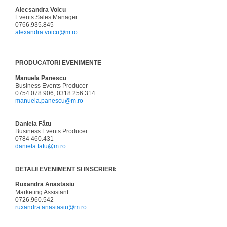
Alecsandra Voicu
Events Sales Manager
0766.935.845
alexandra.voicu@m.ro
PRODUCATORI EVENIMENTE
Manuela Panescu
Business Events Producer
0754.078.906; 0318.256.314
manuela.panescu@m.ro
Daniela Fătu
Business Events Producer
0784 460.431
daniela.fatu@m.ro
DETALII EVENIMENT SI INSCRIERI:
Ruxandra Anastasiu
Marketing Assistant
0726.960.542
ruxandra.anastasiu@m.ro