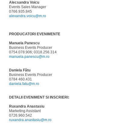
Alecsandra Voicu
Events Sales Manager
0766.935.845
alexandra.voicu@m.ro
PRODUCATORI EVENIMENTE
Manuela Panescu
Business Events Producer
0754.078.906; 0318.256.314
manuela.panescu@m.ro
Daniela Fătu
Business Events Producer
0784 460.431
daniela.fatu@m.ro
DETALII EVENIMENT SI INSCRIERI:
Ruxandra Anastasiu
Marketing Assistant
0726.960.542
ruxandra.anastasiu@m.ro