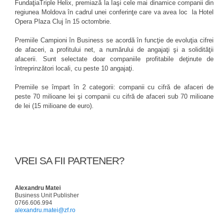
FundaţiaTriple Helix, premiază la Iaşi cele mai dinamice companii din
regiunea Moldova în cadrul unei conferinţe care va avea loc la Hotel
Opera Plaza Cluj în 15 octombrie.
Premiile Campioni în Business se acordă în funcţie de evoluţia cifrei
de afaceri, a profitului net, a numărului de angajaţi şi a solidităţii
afacerii. Sunt selectate doar companiile profitabile deţinute de
întreprinzători locali, cu peste 10 angajaţi.
Premiile se împart în 2 categorii: companii cu cifră de afaceri de
peste 70 milioane lei şi companii cu cifră de afaceri sub 70 milioane
de lei (15 milioane de euro).
VREI SA FII PARTENER?
Alexandru Matei
Business Unit Publisher
0766.606.994
alexandru.matei@zf.ro