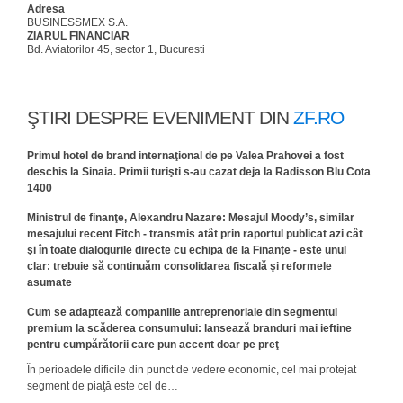
Adresa
BUSINESSMEX S.A.
ZIARUL FINANCIAR
Bd. Aviatorilor 45, sector 1, Bucuresti
ŞTIRI DESPRE EVENIMENT DIN
ZF.RO
​Primul hotel de brand internaţional de pe Valea Prahovei a fost
deschis la Sinaia. Primii turişti s-au cazat deja la Radisson Blu Cota
1400
Ministrul de finanţe, Alexandru Nazare: Mesajul Moody’s, similar
mesajului recent Fitch - transmis atât prin raportul publicat azi cât
şi în toate dialogurile directe cu echipa de la Finanţe - este unul
clar: trebuie să continuăm consolidarea fiscală şi reformele
asumate
Cum se adaptează companiile antreprenoriale din segmentul
premium la scăderea consumului: lansează branduri mai ieftine
pentru cumpărătorii care pun accent doar pe preţ
În perioadele dificile din punct de vedere economic, cel mai protejat
segment de piaţă este cel de…