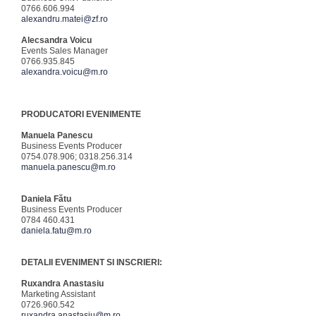
0766.606.994
alexandru.matei@zf.ro
Alecsandra Voicu
Events Sales Manager
0766.935.845
alexandra.voicu@m.ro
PRODUCATORI EVENIMENTE
Manuela Panescu
Business Events Producer
0754.078.906; 0318.256.314
manuela.panescu@m.ro
Daniela Fătu
Business Events Producer
0784 460.431
daniela.fatu@m.ro
DETALII EVENIMENT SI INSCRIERI:
Ruxandra Anastasiu
Marketing Assistant
0726.960.542
ruxandra.anastasiu@m.ro