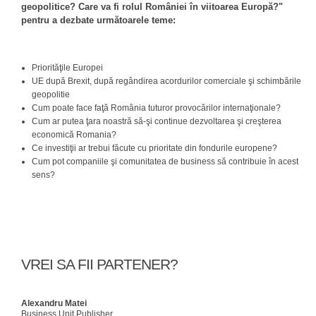
geopolitice? Care va fi rolul României în viitoarea Europă?"
pentru a dezbate următoarele teme:
Priorităţile Europei
UE după Brexit, după regândirea acordurilor comerciale şi schimbările
geopolitie
Cum poate face faţă România tuturor provocărilor internaţionale?
Cum ar putea ţara noastră să-şi continue dezvoltarea şi creşterea
economică Romania?
Ce investiţii ar trebui făcute cu prioritate din fondurile europene?
Cum pot companiile şi comunitatea de business să contribuie în acest
sens?
VREI SA FII PARTENER?
Alexandru Matei
Business Unit Publisher