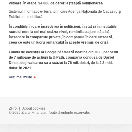
viitoare, în etape. 94.000 de cereri aşteaptă soluţionarea
Sistemul informatic e-Terra, prin care Agenţia Naţională de Cadastru şi
Publicitate Imobiliară…
În condiţiile în care încrederea în politicieni, în stat şi în instituţiile
statului este la cel mai scăzut nivel, românii au ajuns să aibă
încredere în companiile private, în companiile în care lucrează,
ceea ce este un lucru remarcabil în aceste vremuri de criză
Fondul de investiţii al Google păstrează neatins din 2023 pachetul
de 7 milioane de acţiuni la UiPath, compania condusă de Daniel
Dines, deşi valoarea sa a scăzut la 76 mil. dolari, de la 2,3 mld.
dolari în 2021
Vezi mai multe
ZF.ro
|
About cookies
© 2025 Ziarul Financiar. Toate drepturile rezervate.