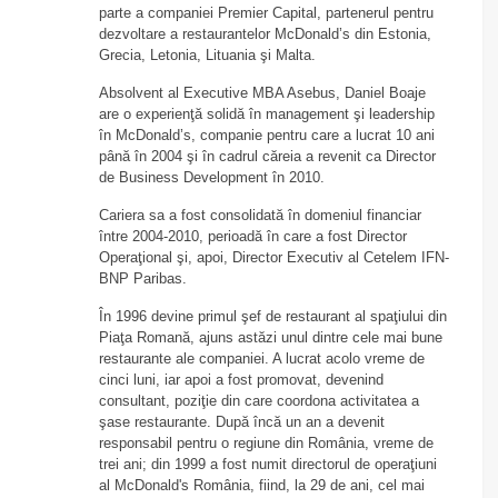
parte a companiei Premier Capital, partenerul pentru
dezvoltare a restaurantelor McDonald’s din Estonia,
Grecia, Letonia, Lituania şi Malta.
Absolvent al Executive MBA Asebus, Daniel Boaje
are o experienţă solidă în management şi leadership
în McDonald’s, companie pentru care a lucrat 10 ani
până în 2004 şi în cadrul căreia a revenit ca Director
de Business Development în 2010.
Cariera sa a fost consolidată în domeniul financiar
între 2004-2010, perioadă în care a fost Director
Operaţional şi, apoi, Director Executiv al Cetelem IFN-
BNP Paribas.
În 1996 devine primul şef de restaurant al spaţiului din
Piaţa Romană, ajuns astăzi unul dintre cele mai bune
restaurante ale companiei. A lucrat acolo vreme de
cinci luni, iar apoi a fost promovat, devenind
consultant, poziţie din care coordona activitatea a
şase restaurante. După încă un an a devenit
responsabil pentru o regiune din România, vreme de
trei ani; din 1999 a fost numit directorul de operaţiuni
al McDonald's România, fiind, la 29 de ani, cel mai