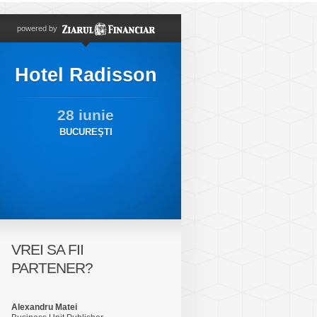
powered by
Hotel Radisson
28 iunie
BUCUREŞTI
VREI SA FII
PARTENER?
Alexandru Matei