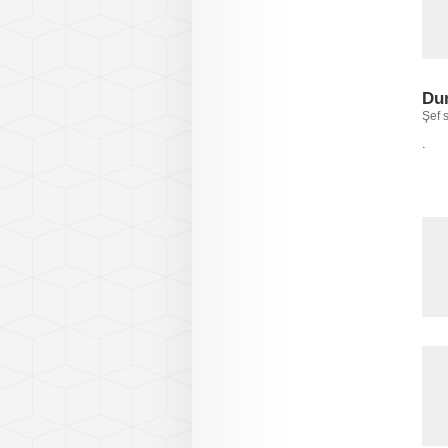
Dum
Şef s
.