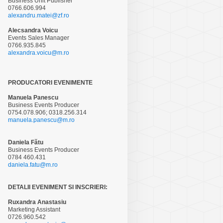
Business Unit Publisher
0766.606.994
alexandru.matei@zf.ro
Alecsandra Voicu
Events Sales Manager
0766.935.845
alexandra.voicu@m.ro
PRODUCATORI EVENIMENTE
Manuela Panescu
Business Events Producer
0754.078.906; 0318.256.314
manuela.panescu@m.ro
Daniela Fătu
Business Events Producer
0784 460.431
daniela.fatu@m.ro
DETALII EVENIMENT SI INSCRIERI:
Ruxandra Anastasiu
Marketing Assistant
0726.960.542