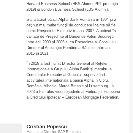
Harvard Business School (HBS Alumni PPL promoţia
2019) şi London Business School (LBS Alumni).
S-a alăturat băncii Alpha Bank România în 1994 şi a
deţinut mai multe funcţii de conducere înainte să fie
numit Preşedinte Executiv în anul 2007. A activat în
calitate de Preşedinte al Bursei de Valori Bucureşti
între anii 2000 şi 2006 si ca Preşedinte al Consiliului
Director al Asociaţiei Române a Băncilor intre anii
2015 şi 2021.
În 2019 a fost numit Director General al Reţelei
Internaţionale a Grupului Alpha Bank şi membru al
Comitetului Executiv al Grupului, supervizând
activitatea internaţională a băncii Alpha in Cipru,
România, Albania, Marea Britanie şi Luxemburg. În
2023 a fost ales vicepreşedinte al Federaţiei Europene
a Creditului Ipotecar – European Mortgage Federation.
Cristian Popescu
Managing Director, SAP Romania