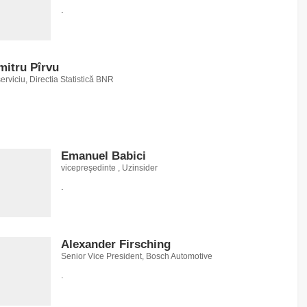
.
itru Pîrvu
erviciu, Directia Statistică BNR
Emanuel Babici
vicepreşedinte , Uzinsider
.
Alexander Firsching
Senior Vice President, Bosch Automotive
.