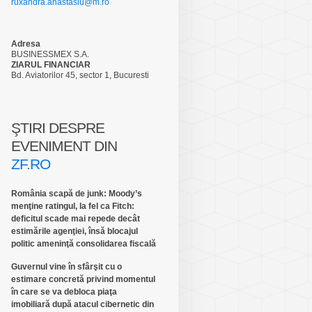
ruxandra.anastasiu@m.ro
Adresa
BUSINESSMEX S.A.
ZIARUL FINANCIAR
Bd. Aviatorilor 45, sector 1, Bucuresti
ŞTIRI DESPRE
EVENIMENT DIN
ZF.RO
România scapă de junk: Moody’s
menţine ratingul, la fel ca Fitch:
deficitul scade mai repede decât
estimările agenţiei, însă blocajul
politic ameninţă consolidarea fiscală
Guvernul vine în sfârşit cu o
estimare concretă privind momentul
în care se va debloca piaţa
imobiliară după atacul cibernetic din