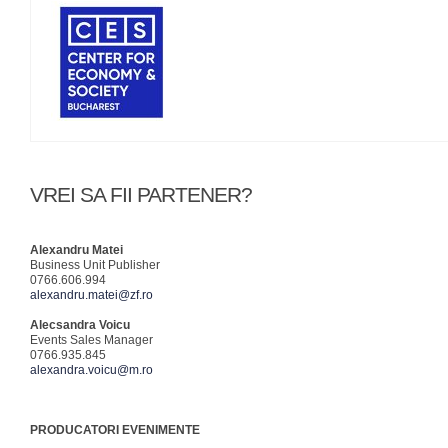
VREI SA FII PARTENER?
Alexandru Matei
Business Unit Publisher
0766.606.994
alexandru.matei@zf.ro
Alecsandra Voicu
Events Sales Manager
0766.935.845
alexandra.voicu@m.ro
PRODUCATORI EVENIMENTE