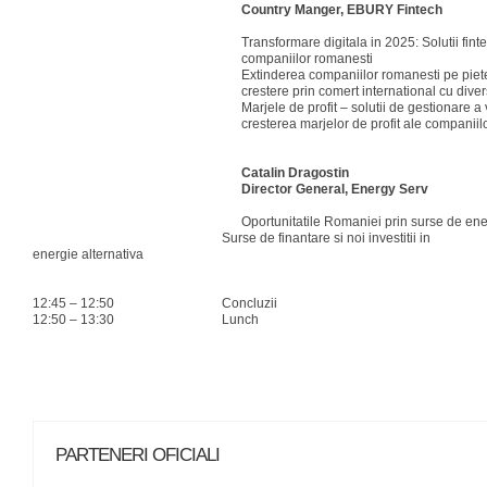
Country Manger, EBURY Fintech
Transformare digitala in 2025: Solutii fin
companiilor romanesti
Extinderea companiilor romanesti pe piete
crestere prin comert international cu dive
Marjele de profit – solutii de gestionare a v
cresterea marjelor de profit ale companiil
Catalin Dragostin
Director General, Energy Serv
Oportunitatile Romaniei prin surse de en
Surse de finantare si noi investitii in
energie alternativa
12:45 – 12:50 Concluzii
12:50 – 13:30 Lunch
PARTENERI OFICIALI