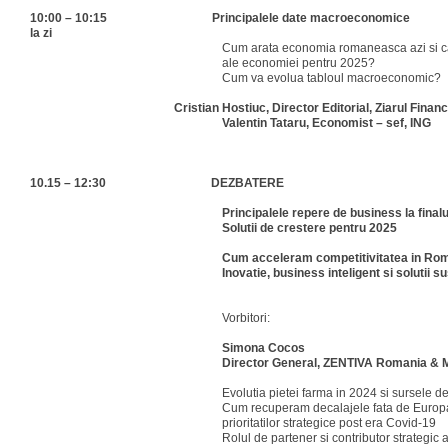
10:00 – 10:15 Principalele date macroeconomice
la zi
Cum arata economia romaneasca azi si ca
ale economiei pentru 2025?
Cum va evolua tabloul macroeconomic?
Cristian Hostiuc, Director Editorial, Ziarul Finan
Valentin Tataru, Economist – sef, ING
10.15 – 12:30 DEZBATERE
Principalele repere de business la finalu
Solutii de crestere pentru 2025
Cum acceleram competitivitatea in Ro
Inovatie, business inteligent si solutii 
Vorbitori:
Simona Cocos
Director General, ZENTIVA Romania & 
Evolutia pietei farma in 2024 si sursele d
Cum recuperam decalajele fata de Europa
prioritatilor strategice post era Covid-19
Rolul de partener si contributor strategic a