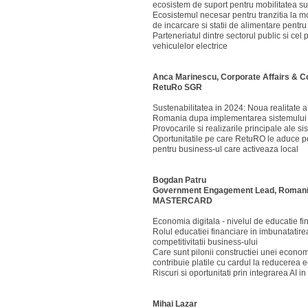
ecosistem de suport pentru mobilitatea s
Ecosistemul necesar pentru tranzitia la mo
de incarcare si statii de alimentare pentru 
Parteneriatul dintre sectorul public si cel p
vehiculelor electrice
Anca Marinescu,
Corporate Affairs & 
RetuRo SGR
Sustenabilitatea in 2024: Noua realitate a
Romania dupa implementarea sistemulu
Provocarile si realizarile principale ale s
Oportunitatile pe care RetuRO le aduce pe
pentru business-ul care activeaza local
Bogdan Patru
Government Engagement Lead, Romania
MASTERCARD
Economia digitala - nivelul de educatie fi
Rolul educatiei financiare in imbunatatirea
competitivitatii business-ului
Care sunt pilonii constructiei unei econo
contribuie platile cu cardul la reducerea
Riscuri si oportunitati prin integrarea AI in
Mihai Lazar