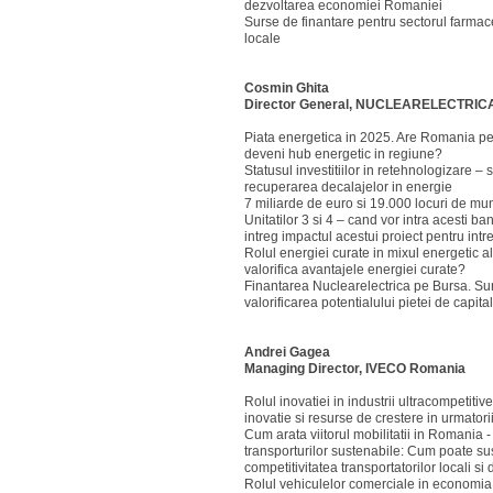
dezvoltarea economiei Romaniei
Surse de finantare pentru sectorul farmac
locale
Cosmin Ghita
Director General, NUCLEARELECTRIC
Piata energetica in 2025. Are Romania pe
deveni hub energetic in regiune?
Statusul investitiilor in retehnologizare –
recuperarea decalajelor in energie
7 miliarde de euro si 19.000 locuri de mun
Unitatilor 3 si 4 – cand vor intra acesti b
intreg impactul acestui proiect pentru int
Rolul energiei curate in mixul energetic
valorifica avantajele energiei curate?
Finantarea Nuclearelectrica pe Bursa. Sur
valorificarea potentialului pietei de capital
Andrei Gagea
Managing Director, IVECO Romania
Rolul inovatiei in industrii ultracompetitiv
inovatie si resurse de crestere in urmatori
Cum arata viitorul mobilitatii in Romania 
transporturilor sustenabile: Cum poate su
competitivitatea transportatorilor locali s
Rolul vehiculelor comerciale in economia v