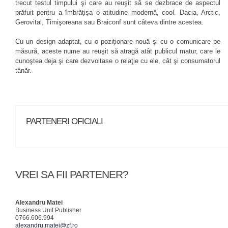
trecut testul timpului şi care au reuşit să se dezbrace de aspectul
prăfuit pentru a îmbrăţişa o atitudine modernă, cool. Dacia, Arctic,
Gerovital, Timişoreana sau Braiconf sunt câteva dintre acestea.
Cu un design adaptat, cu o poziţionare nouă şi cu o comunicare pe
măsură, aceste nume au reuşit să atragă atât publicul matur, care le
cunoştea deja şi care dezvoltase o relaţie cu ele, cât şi consumatorul
tânăr.
PARTENERI OFICIALI
VREI SA FII PARTENER?
Alexandru Matei
Business Unit Publisher
0766.606.994
alexandru.matei@zf.ro