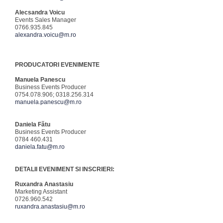
Alecsandra Voicu
Events Sales Manager
0766.935.845
alexandra.voicu@m.ro
PRODUCATORI EVENIMENTE
Manuela Panescu
Business Events Producer
0754.078.906; 0318.256.314
manuela.panescu@m.ro
Daniela Fătu
Business Events Producer
0784 460.431
daniela.fatu@m.ro
DETALII EVENIMENT SI INSCRIERI:
Ruxandra Anastasiu
Marketing Assistant
0726.960.542
ruxandra.anastasiu@m.ro