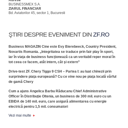
Adresa
BUSINESSMEX S.A.
ZIARUL FINANCIAR
Bd. Aviatorilor 45, sector 1, Bucuresti
ŞTIRI DESPRE EVENIMENT DIN
ZF.RO
Business MAGAZIN Cine este Evy Bierebeeck, Country President,
Novartis Romania. „Integritatea se traduce prin fair play în sport,
iar în viaţa de business funcţionează ca un veritabil reper moral în
tot ceea ce facem, atât intern, cât şi extern”
Drive-test ZF. Chery Tiggo 9 CSH – Partea I: au luat chinezii prin
surprindere piaţa europeană? Cu ce vine nou pe piaţa locală vârful
de gamă Chery
Cum a ajuns Angelica Barbu Răducanu Chief Administrative
Officer în Distribuţie Oltenia, un business de 300 mil. euro cu un
EBIDA de 140 mil. euro, care asigură alimentarea cu energie
electrică pentru 1,5 mil. consumatori
Vezi mai multe