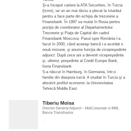
Şi-a început cariera la ATA Securities, în Turcia
(Izmir), iar un an mai târziu a plecat la Istanbul
pentru a face parte din echipa de trezorerie a
Finansbank. În 1997 sa mutat în Rusia pentru
poziţia de coordonator al Departamentului
Trezorerie şi Piaţa de Capital din cadrul
Finansbank Moscova. Pasul spre România l-a
facut în 2000, când aceeaşi bancă i-a acordat o
nouă misiune, şi anume funcţia de vicepreşedinte
adjunct. După zece ani a devenit vicepreşedinte
şi, ulterior, preşedinte al Credit Europe Bank,
fosta Finansbank.
S-a născut în Hamburg, în Germania, într-o
familie din diaspora turcă. A studiat în Turcia şi a
absolvit profilul economic la Universitatea
Tehnică Middle East.
Tiberiu Moisa
Director General Adjunct – MidCorporate si IMM,
Banca Transilvania
.