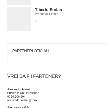
Tiberiu Stoian
Proprietar, Exonia
.
PARTENERI OFICIALI
VREI SA FII PARTENER?
Alexandru Matei
Business Unit Publisher
0766.606.994
alexandru.matei@zf.ro
Alecsandra Voicu