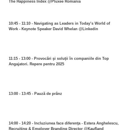
The Happiness Index @Pluxee Romania
10:45 - 11:10 - Navigating as Leaders in Today’s World of
Work - Keynote Speaker David Whelan @Linkedin
11:15 - 13:00 - Provocări şi soluţii în companiile din Top
Angajatori. Repere pentru 2025
13:00 - 13:45 - Pauză de prânz
14:00 - 14:20 - Incluziunea face diferenţa - Estera Anghelescu,
Recruiting & Employer Branding Director @Kaufland