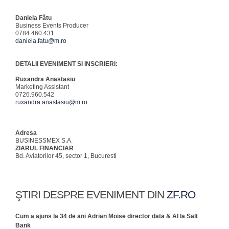
Daniela Fătu
Business Events Producer
0784 460.431
daniela.fatu@m.ro
DETALII EVENIMENT SI INSCRIERI:
Ruxandra Anastasiu
Marketing Assistant
0726.960.542
ruxandra.anastasiu@m.ro
Adresa
BUSINESSMEX S.A.
ZIARUL FINANCIAR
Bd. Aviatorilor 45, sector 1, Bucuresti
ŞTIRI DESPRE EVENIMENT DIN
ZF.RO
Cum a ajuns la 34 de ani Adrian Moise director data & AI la Salt
Bank