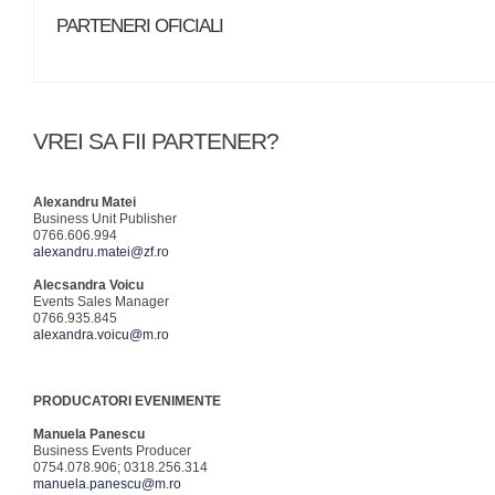
PARTENERI OFICIALI
VREI SA FII PARTENER?
Alexandru Matei
Business Unit Publisher
0766.606.994
alexandru.matei@zf.ro
Alecsandra Voicu
Events Sales Manager
0766.935.845
alexandra.voicu@m.ro
PRODUCATORI EVENIMENTE
Manuela Panescu
Business Events Producer
0754.078.906; 0318.256.314
manuela.panescu@m.ro