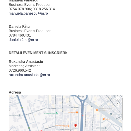
Manuela Panescu
Business Events Producer
0754.078.906; 0318.256.314
manuela.panescu@m.ro
Daniela Fătu
Business Events Producer
0784 460.431
daniela.fatu@m.ro
DETALII EVENIMENT SI INSCRIERI:
Ruxandra Anastasiu
Marketing Assistant
0726.960.542
ruxandra.anastasiu@m.ro
Adresa