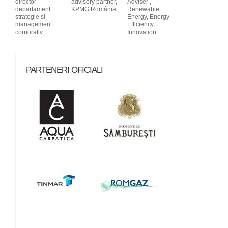
director
advisory partner,
Adviser ,
departament
KPMG România
Renewable
strategie si
Energy, Energy
management
Efficiency,
corporativ,
Innovation
Transgaz
Norway
PARTENERI OFICIALI