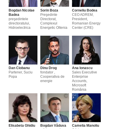
Bogdan Nicolae
Sorin Boza
Corneliu Bodea
Badea
Preşedinte
CEO ADREM,
preşedintele
Directorat,
President,
directoratului,
Complexul
Romanian Energy
Hidroelectrica
Energetic Oltenia
Center (CRE)
Dan Ciobanu
Dinu Drog
Ana Ionascu
Partener, Suciu
fondator ,
Sales Executive
Popa
Cooperativa de
Enterprise
energie
Accounts,
Microsoft
România
Elisabeta Ghidiu
Bogdan Văduva
Camelia Manoliu