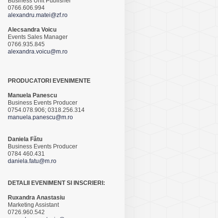
Business Unit Publisher
0766.606.994
alexandru.matei@zf.ro
Alecsandra Voicu
Events Sales Manager
0766.935.845
alexandra.voicu@m.ro
PRODUCATORI EVENIMENTE
Manuela Panescu
Business Events Producer
0754.078.906; 0318.256.314
manuela.panescu@m.ro
Daniela Fătu
Business Events Producer
0784 460.431
daniela.fatu@m.ro
DETALII EVENIMENT SI INSCRIERI:
Ruxandra Anastasiu
Marketing Assistant
0726.960.542