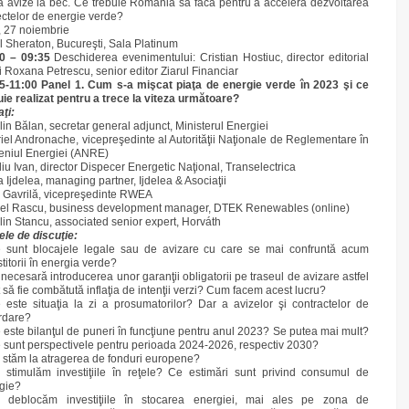
a avize la bec. Ce trebuie România să facă pentru a accelera dezvoltarea
ectelor de energie verde?
, 27 noiembrie
l Sheraton, Bucureşti, Sala Platinum
0 – 09:35
Deschiderea evenimentului: Cristian Hostiuc, director editorial
şi Roxana Petrescu, senior editor Ziarul Financiar
5-11:00 Panel 1. Cum s-a mişcat piaţa de energie verde în 2023 şi ce
uie realizat pentru a trece la viteza următoare?
aţi:
lin Bălan, secretar general adjunct, Ministerul Energiei
iel Andronache, vicepreşedinte al Autorităţii Naţionale de Reglementare în
niul Energiei (ANRE)
iliu Ivan, director Dispecer Energetic Naţional, Transelectrica
 Ijdelea, managing partner, Ijdelea & Asociaţii
u Gavrilă, vicepreşedinte RWEA
el Rascu, business development manager, DTEK Renewables (online)
lin Stancu, associated senior expert, Horváth
le de discuţie:
 sunt blocajele legale sau de avizare cu care se mai confruntă acum
titorii în energia verde?
 necesară introducerea unor garanţii obligatorii pe traseul de avizare astfel
t să fie combătută inflaţia de intenţii verzi? Cum facem acest lucru?
 este situaţia la zi a prosumatorilor? Dar a avizelor şi contractelor de
rdare?
 este bilanţul de puneri în funcţiune pentru anul 2023? Se putea mai mult?
 sunt perspectivele pentru perioada 2024-2026, respectiv 2030?
stăm la atragerea de fonduri europene?
stimulăm investiţiile în reţele? Ce estimări sunt privind consumul de
gie?
deblocăm investiţiile în stocarea energiei, mai ales pe zona de