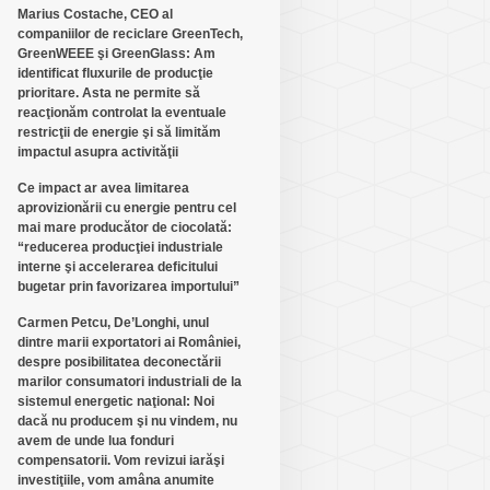
Marius Costache, CEO al
companiilor de reciclare GreenTech,
GreenWEEE şi GreenGlass: Am
identificat fluxurile de producţie
prioritare. Asta ne permite să
reacţionăm controlat la eventuale
restricţii de energie şi să limităm
impactul asupra activităţii
Ce impact ar avea limitarea
aprovizionării cu energie pentru cel
mai mare producător de ciocolată:
“reducerea producţiei industriale
interne şi accelerarea deficitului
bugetar prin favorizarea importului”
Carmen Petcu, De’Longhi, unul
dintre marii exportatori ai României,
despre posibilitatea deconectării
marilor consumatori industriali de la
sistemul energetic naţional: Noi
dacă nu producem şi nu vindem, nu
avem de unde lua fonduri
compensatorii. Vom revizui iarăşi
investiţiile, vom amâna anumite