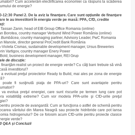
umatori? Cum accelerăm electrificarea economiei ca răspuns la scăderea
umului de energie?
0-12:30 Panel 2. De la aviz la finanţare. Care sunt opţiunile de finanţare
are le au investitorii în energia verde pe masă: PPA, CfD, credite
taţi:
 Tassan Zanin, head of EIB Group Office Romania (online)
an Borotea, country manager Verbund Wind Power România (online)
u Bumbăcea
, country managing partner, Advisory Leader, PwC Romania
an Manole, director general ProCredit Bank România
a-Violeta Cismas, sustainable development manager, Ursus Breweries
rin Vartigov, country manager Enery Power
Bold, business development manager, REI Grup
le de discuţie:
finanţăm realist un proiect de energie verde? Cu câţi bani trebuie să vină
casă investitorul?
a evoluat preţul proiectelor Ready to Build, mai ales pe zona de energie
ră?
poate fi susţinută piaţa de PPA-uri? Care sunt avantajele pentru
umatori?
va evolua preţul energiei, care sunt riscurile pe termen lung care pot
ra volatilităţi extreme? Cum vor modela PPA-urile şi CfD-urile preţul
giei?
pentru proiecte de avangardă: Cum ar funcţiona o astfel de schemă pentru
ocarea vântului din Marea Neagră sau proiecte hidribride care pot lansa
omia hidrogenului? De ce folosim acum CfD-urile pentru proiecte clasice
nergie verde?
30 Q&A
şi
Concluzii