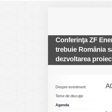
Conferinţa ZF Ener
trebuie România să
dezvoltarea proiec
A
Despre eveniment
Teme de discuţie
Agenda