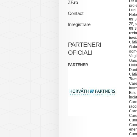
De l
ZF.ro
proi
Luni
Contact
Hote
09:3
Înregistrare
ZF, 
09:3
treb
Invit
Cătă
PARTENERI
Gabr
OFICIALI
dome
Virg
Oana
PARTENER
Livi
Dani
Cătă
Teme
Care
inves
Este
încâ
Care
raco
Care
Care
Cum 
Cum 
ener
Cum 