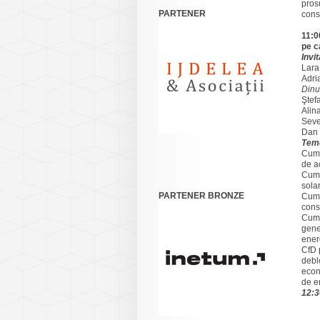
pros
PARTENER
cons
11:0
pe c
Invi
Lara
Adri
Din
Ştef
Alin
Seve
Dan 
Teme
Cum 
de a
Cum 
sola
PARTENER BRONZE
Cum 
cons
Cum 
gene
ener
CfD 
debl
econ
de e
12: