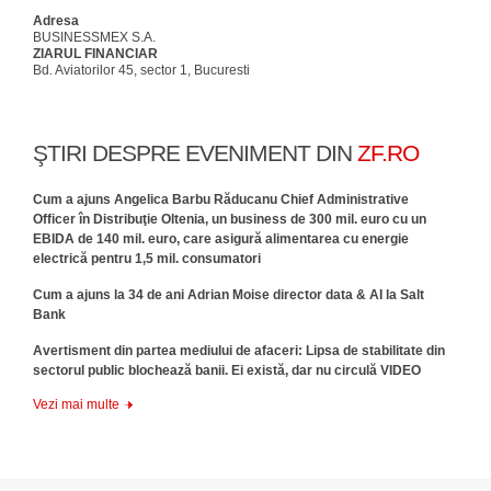
Adresa
BUSINESSMEX S.A.
ZIARUL FINANCIAR
Bd. Aviatorilor 45, sector 1, Bucuresti
ŞTIRI DESPRE EVENIMENT DIN
ZF.RO
Cum a ajuns Angelica Barbu Răducanu Chief Administrative
Officer în Distribuţie Oltenia, un business de 300 mil. euro cu un
EBIDA de 140 mil. euro, care asigură alimentarea cu energie
electrică pentru 1,5 mil. consumatori
Cum a ajuns la 34 de ani Adrian Moise director data & AI la Salt
Bank
Avertisment din partea mediului de afaceri: Lipsa de stabilitate din
sectorul public blochează banii. Ei există, dar nu circulă VIDEO
Vezi mai multe