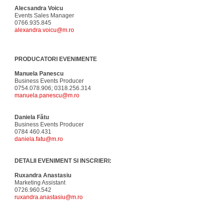
Alecsandra Voicu
Events Sales Manager
0766.935.845
alexandra.voicu@m.ro
PRODUCATORI EVENIMENTE
Manuela Panescu
Business Events Producer
0754.078.906; 0318.256.314
manuela.panescu@m.ro
Daniela Fătu
Business Events Producer
0784 460.431
daniela.fatu@m.ro
DETALII EVENIMENT SI INSCRIERI:
Ruxandra Anastasiu
Marketing Assistant
0726.960.542
ruxandra.anastasiu@m.ro