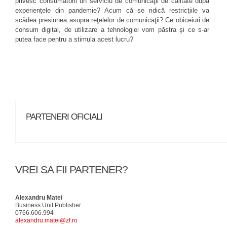
privesc consumatorii un serviciu de comunicaţii de calitate după
experienţele din pandemie? Acum că se ridică restricţiile va
scădea presiunea asupra reţelelor de comunicaţii? Ce obiceiuri de
consum digital, de utilizare a tehnologiei vom păstra şi ce s-ar
putea face pentru a stimula acest lucru?
PARTENERI OFICIALI
VREI SA FII PARTENER?
Alexandru Matei
Business Unit Publisher
0766.606.994
alexandru.matei@zf.ro