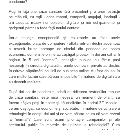
pandemie?
Puşi în faţa unei crize sanitare fără precedent şi a unor restricţii
pe măsură, cu toţii - consumatori, companii, angajaţi, instituţii -
am adoptat masiv noi obiceiuri digitale şi noi echipamente şi
gadgeturi pentru a face faţă noului context.
Într-o situaţie excepţională şi rezultatele au fost unele
excepţionale: piaţa de computere - aflată într-un declin accentuat
a revenit brusc aproape de nivelul din perioada de boom
economic; comenzile online au câştigat probabil în doi ani cât ar fi
obţinut în 5 ani “normali”; instituţiile publice au făcut paşi
nesperaţi în direcţia digitalizării; unele companii private au dechis
în câteva săptămâni noi linii de business online. Au fost doi ani în
care multe lucruri care păreau imposibile în materie de digitalizare
au devenit realitate.
După doi ani de pandemie, odată cu ridicarea restricţiilor impuse
de criza sanitară, este însă necesar un moment de bilanţ, să
facem câţiva paşi în spate şi să analizăm în cadrul ZF Mobilio -
ce am câştigat, ca economie şi societate, în materie de utilizare a
tehnologiei în aceşti doi ani şi ce vom păstra acum că vom reveni
la “normal”? Care sunt acum priorităţile companiilor şi ale
sectorului public în materie de utilizare a tehnologiei? Cum