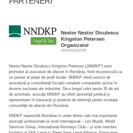
PARTENERI
Nestor Nestor Diculescu
Kingston Petersen
Organizator
ORGANIZATOR
Nestor Nestor Diculescu Kingston Petersen („NNDKP”) este
promotor al avocaturii de afaceri în România, fiind recunoscută ca
un pionier al pieţei de profil locale. NNDKP oferă servicii de
avocatură şi consultanţă fiscală complete companiilor active în
diverse sectoare ale industriei. De-a lungul celor peste 35 de ani
de activitate, avocaţii NNDKP au oferit asistenţă juridică şi
reprezentare în tranzacţii şi proiecte de referinţă pentru evoluţia
comunităţii de afaceri din România.
NNDKP reprezintă România în unele dintre cele mai importante
asociaţii profesionale la nivel internaţional – Lex Mundi, World
Services Group, International Attorneys Club – şi este membru
fondator al SEE Legal şi Three Seas Legal Alliance. Firma este