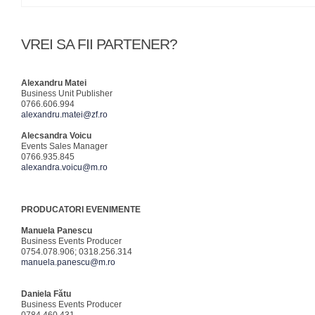
VREI SA FII PARTENER?
Alexandru Matei
Business Unit Publisher
0766.606.994
alexandru.matei@zf.ro
Alecsandra Voicu
Events Sales Manager
0766.935.845
alexandra.voicu@m.ro
PRODUCATORI EVENIMENTE
Manuela Panescu
Business Events Producer
0754.078.906; 0318.256.314
manuela.panescu@m.ro
Daniela Fătu
Business Events Producer