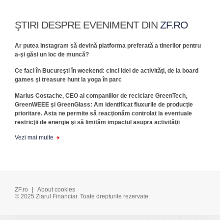
ŞTIRI DESPRE EVENIMENT DIN
ZF.RO
Ar putea Instagram să devină platforma preferată a tinerilor pentru
a-şi găsi un loc de muncă?
Ce faci în Bucureşti în weekend: cinci idei de activităţi, de la board
games şi treasure hunt la yoga în parc
Marius Costache, CEO al companiilor de reciclare GreenTech,
GreenWEEE şi GreenGlass: Am identificat fluxurile de producţie
prioritare. Asta ne permite să reacţionăm controlat la eventuale
restricţii de energie şi să limităm impactul asupra activităţii
Vezi mai multe
ZF.ro
|
About cookies
© 2025 Ziarul Financiar. Toate drepturile rezervate.