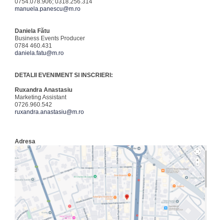
0754.078.906; 0318.256.314
manuela.panescu@m.ro
Daniela Fătu
Business Events Producer
0784 460.431
daniela.fatu@m.ro
DETALII EVENIMENT SI INSCRIERI:
Ruxandra Anastasiu
Marketing Assistant
0726.960.542
ruxandra.anastasiu@m.ro
Adresa