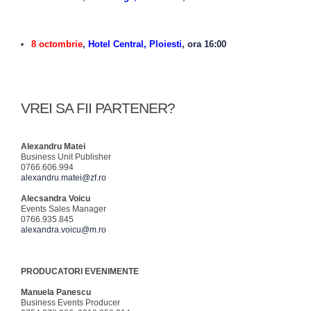
8 octombrie
,
Hotel Central, Ploiesti
, ora 16:00
VREI SA FII PARTENER?
Alexandru Matei
Business Unit Publisher
0766.606.994
alexandru.matei@zf.ro
Alecsandra Voicu
Events Sales Manager
0766.935.845
alexandra.voicu@m.ro
PRODUCATORI EVENIMENTE
Manuela Panescu
Business Events Producer