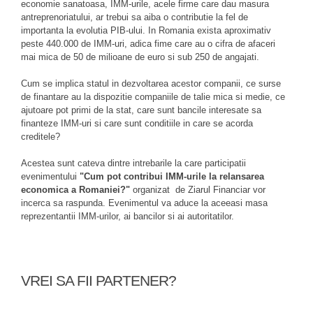
economie sanatoasa, IMM-urile, acele firme care dau masura
antreprenoriatului, ar trebui sa aiba o contributie la fel de
importanta la evolutia PIB-ului. In Romania exista aproximativ
peste 440.000 de IMM-uri, adica fime care au o cifra de afaceri
mai mica de 50 de milioane de euro si sub 250 de angajati.
Cum se implica statul in dezvoltarea acestor companii, ce surse
de finantare au la dispozitie companiile de talie mica si medie, ce
ajutoare pot primi de la stat, care sunt bancile interesate sa
finanteze IMM-uri si care sunt conditiile in care se acorda
creditele?
Acestea sunt cateva dintre intrebarile la care participatii
evenimentului
"Cum pot contribui IMM-urile la relansarea
economica a Romaniei?"
organizat de Ziarul Financiar vor
incerca sa raspunda. Evenimentul va aduce la aceeasi masa
reprezentantii IMM-urilor, ai bancilor si ai autoritatilor.
VREI SA FII PARTENER?