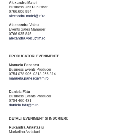
Alexandru Matei
Business Unit Publisher
0766.606.994
alexandru.matei@zf.ro
Alecsandra Voicu
Events Sales Manager
0766.935.845
alexandra.voicu@m.ro
PRODUCATORI EVENIMENTE
Manuela Panescu
Business Events Producer
0754.078.906; 0318.256.314
manuela.panescu@m.ro
Daniela Fătu
Business Events Producer
0784 460.431
daniela.fatu@m.ro
DETALII EVENIMENT SI INSCRIERI:
Ruxandra Anastasiu
Marketing Assistant