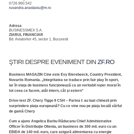
0726.960.542
ruxandra.anastasiu@m.ro
Adresa
BUSINESSMEX S.A.
ZIARUL FINANCIAR
Bd. Aviatorilor 45, sector 1, Bucuresti
ŞTIRI DESPRE EVENIMENT DIN
ZF.RO
Business MAGAZIN Cine este Evy Bierebeeck, Country President,
Novartis Romania. „Integritatea se traduce prin fair play în sport,
iar în viaţa de business funcţionează ca un veritabil reper moral în
tot ceea ce facem, atât intern, cât şi extern”
Drive-test ZF. Chery Tiggo 9 CSH – Partea I: au luat chinezii prin
surprindere piaţa europeană? Cu ce vine nou pe piaţa locală vârful
de gamă Chery
Cum a ajuns Angelica Barbu Răducanu Chief Administrative
Officer în Distribuţie Oltenia, un business de 300 mil. euro cu un
EBIDA de 140 mil. euro, care asigură alimentarea cu energie