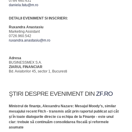
0784 460.431
daniela.fatu@m.ro
DETALII EVENIMENT SI INSCRIERI:
Ruxandra Anastasiu
Marketing Assistant
0726.960.542
ruxandra.anastasiu@m.ro
Adresa
BUSINESSMEX S.A.
ZIARUL FINANCIAR
Bd. Aviatorilor 45, sector 1, Bucuresti
ŞTIRI DESPRE EVENIMENT DIN
ZF.RO
Ministrul de finanţe, Alexandru Nazare: Mesajul Moody’s, similar
mesajului recent Fitch - transmis atât prin raportul publicat azi cât
şi în toate dialogurile directe cu echipa de la Finanţe - este unul
clar: trebuie să continuăm consolidarea fiscală şi reformele
asumate