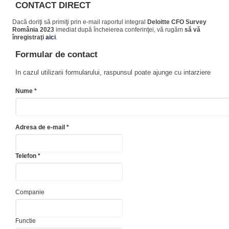
CONTACT DIRECT
Dacă doriţi să primiţi prin e-mail raportul integral
Deloitte
CFO Survey
România 2023
imediat după încheierea conferinţei, vă rugăm
să vă
înregistraţi
aici
.
Formular de contact
In cazul utilizarii formularului, raspunsul poate ajunge cu intarziere
Nume *
Adresa de e-mail *
Telefon *
Companie
Functie