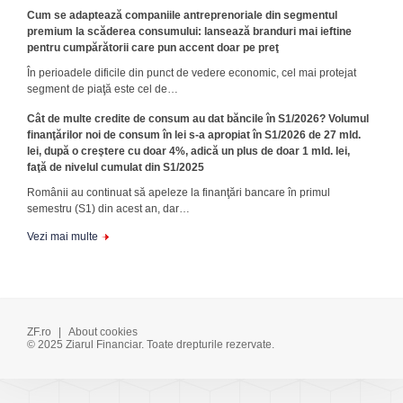
Cum se adaptează companiile antreprenoriale din segmentul
premium la scăderea consumului: lansează branduri mai ieftine
pentru cumpărătorii care pun accent doar pe preţ
În perioadele dificile din punct de vedere economic, cel mai protejat
segment de piaţă este cel de…
Cât de multe credite de consum au dat băncile în S1/2026? Volumul
finanţărilor noi de consum în lei s-a apropiat în S1/2026 de 27 mld.
lei, după o creştere cu doar 4%, adică un plus de doar 1 mld. lei,
faţă de nivelul cumulat din S1/2025
Românii au continuat să apeleze la finanţări bancare în primul
semestru (S1) din acest an, dar…
Vezi mai multe
ZF.ro
|
About cookies
© 2025 Ziarul Financiar. Toate drepturile rezervate.