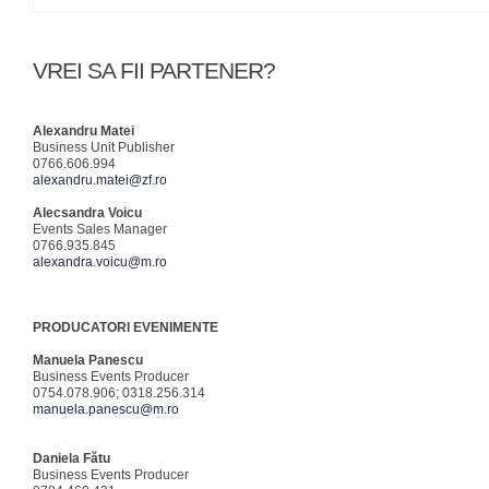
VREI SA FII PARTENER?
Alexandru Matei
Business Unit Publisher
0766.606.994
alexandru.matei@zf.ro
Alecsandra Voicu
Events Sales Manager
0766.935.845
alexandra.voicu@m.ro
PRODUCATORI EVENIMENTE
Manuela Panescu
Business Events Producer
0754.078.906; 0318.256.314
manuela.panescu@m.ro
Daniela Fătu
Business Events Producer