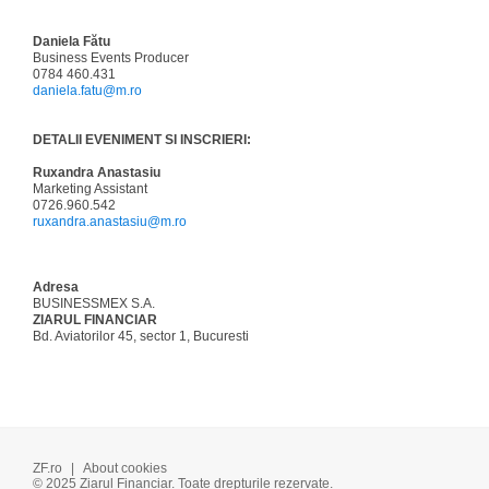
Daniela Fătu
Business Events Producer
0784 460.431
daniela.fatu@m.ro
DETALII EVENIMENT SI INSCRIERI:
Ruxandra Anastasiu
Marketing Assistant
0726.960.542
ruxandra.anastasiu@m.ro
Adresa
BUSINESSMEX S.A.
ZIARUL FINANCIAR
Bd. Aviatorilor 45, sector 1, Bucuresti
ZF.ro
|
About cookies
© 2025 Ziarul Financiar. Toate drepturile rezervate.