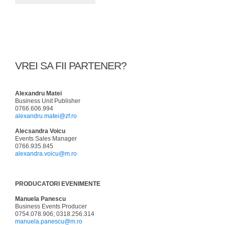
VREI SA FII PARTENER?
Alexandru Matei
Business Unit Publisher
0766.606.994
alexandru.matei@zf.ro
Alecsandra Voicu
Events Sales Manager
0766.935.845
alexandra.voicu@m.ro
PRODUCATORI EVENIMENTE
Manuela Panescu
Business Events Producer
0754.078.906; 0318.256.314
manuela.panescu@m.ro