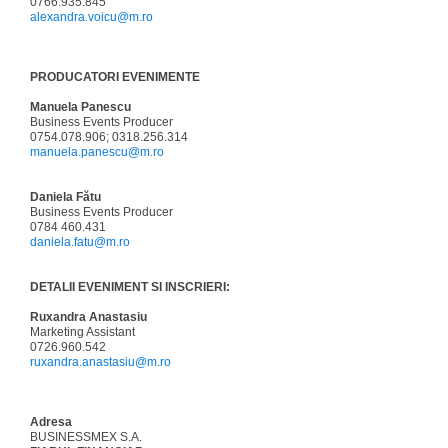
0766.935.845
alexandra.voicu@m.ro
PRODUCATORI EVENIMENTE
Manuela Panescu
Business Events Producer
0754.078.906; 0318.256.314
manuela.panescu@m.ro
Daniela Fătu
Business Events Producer
0784 460.431
daniela.fatu@m.ro
DETALII EVENIMENT SI INSCRIERI:
Ruxandra Anastasiu
Marketing Assistant
0726.960.542
ruxandra.anastasiu@m.ro
Adresa
BUSINESSMEX S.A.