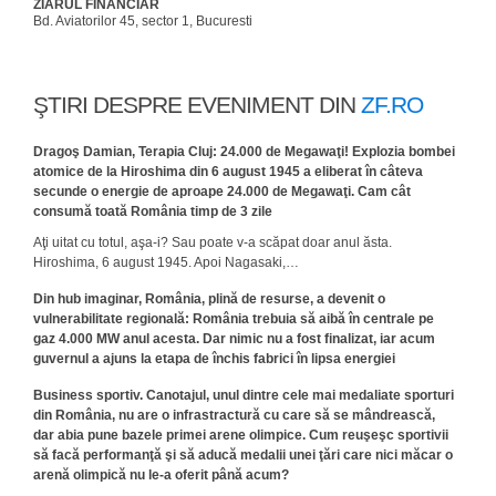
ZIARUL FINANCIAR
Bd. Aviatorilor 45, sector 1, Bucuresti
ŞTIRI DESPRE EVENIMENT DIN
ZF.RO
Dragoş Damian, Terapia Cluj: 24.000 de Megawaţi! Explozia bombei
atomice de la Hiroshima din 6 august 1945 a eliberat în câteva
secunde o energie de aproape 24.000 de Megawaţi. Cam cât
consumă toată România timp de 3 zile
Aţi uitat cu totul, aşa-i? Sau poate v-a scăpat doar anul ăsta.
Hiroshima, 6 august 1945. Apoi Nagasaki,…
Din hub imaginar, România, plină de resurse, a devenit o
vulnerabilitate regională: România trebuia să aibă în centrale pe
gaz 4.000 MW anul acesta. Dar nimic nu a fost finalizat, iar acum
guvernul a ajuns la etapa de închis fabrici în lipsa energiei
Business sportiv. Canotajul, unul dintre cele mai medaliate sporturi
din România, nu are o infrastractură cu care să se mândrească,
dar abia pune bazele primei arene olimpice. Cum reuşeşc sportivii
să facă performanţă şi să aducă medalii unei ţări care nici măcar o
arenă olimpică nu le-a oferit până acum?