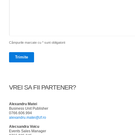
Câmpurile marcate cu * sunt obligatorii
VREI SA FII PARTENER?
Alexandru Matei
Business Unit Publisher
0766.606.994
alexandru.matei@zf.ro
Alecsandra Voicu
Events Sales Manager