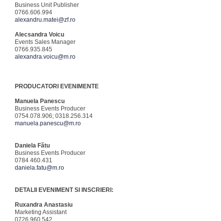
Business Unit Publisher
0766.606.994
alexandru.matei@zf.ro
Alecsandra Voicu
Events Sales Manager
0766.935.845
alexandra.voicu@m.ro
PRODUCATORI EVENIMENTE
Manuela Panescu
Business Events Producer
0754.078.906; 0318.256.314
manuela.panescu@m.ro
Daniela Fătu
Business Events Producer
0784 460.431
daniela.fatu@m.ro
DETALII EVENIMENT SI INSCRIERI:
Ruxandra Anastasiu
Marketing Assistant
0726.960.542