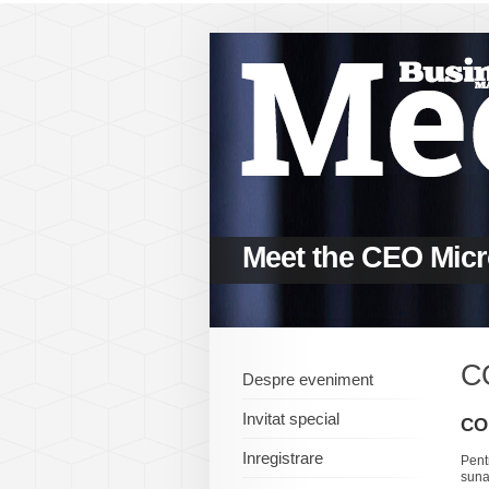
Meet the CEO Micr
C
Despre eveniment
Invitat special
CO
Inregistrare
Pent
sunat