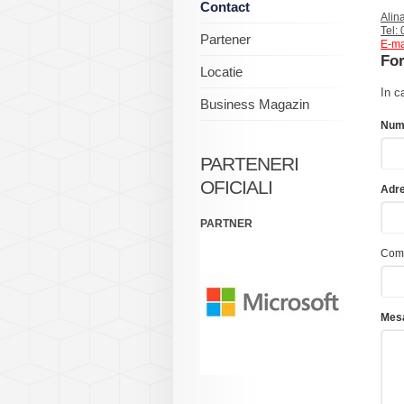
Contact
Alin
Tel:
Partener
E-ma
For
Locatie
In c
Business Magazin
Num
PARTENERI
OFICIALI
Adre
PARTNER
Com
Mesa