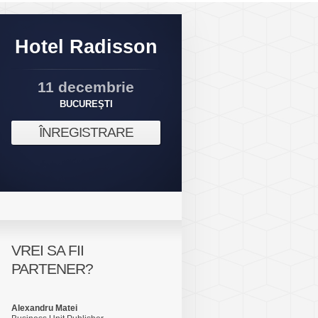
Hotel Radisson
11 decembrie
BUCUREŞTI
ÎNREGISTRARE
VREI SA FII
PARTENER?
Alexandru Matei