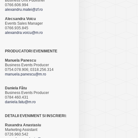
Business Unit Publisher
0766.606.994
alexandru.matei@zf.ro
Alecsandra Voicu
Events Sales Manager
0766.935.845
alexandra.voicu@m.ro
PRODUCATORI EVENIMENTE
Manuela Panescu
Business Events Producer
0754.078.906; 0318.256.314
manuela.panescu@m.ro
Daniela Fătu
Business Events Producer
0784 460.431
daniela.fatu@m.ro
DETALII EVENIMENT SI INSCRIERI:
Ruxandra Anastasiu
Marketing Assistant
0726.960.542