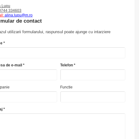
a Lupu
 0744 334603
il:
alina.lupu@m.ro
mular de contact
azul utilizarii formularului, raspunsul poate ajunge cu intarziere
e *
sa de e-mail *
Telefon *
panie
Functie
j *