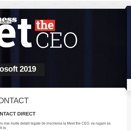
osoft 2019
ONTACT
NTACT DIRECT
ru mai multe detalii legate de inscrierea la Meet the CEO, va rugam sa
i la: