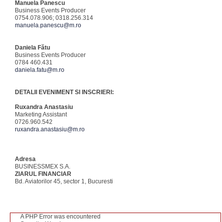
Manuela Panescu
Business Events Producer
0754.078.906; 0318.256.314
manuela.panescu@m.ro
Daniela Fătu
Business Events Producer
0784 460.431
daniela.fatu@m.ro
DETALII EVENIMENT SI INSCRIERI:
Ruxandra Anastasiu
Marketing Assistant
0726.960.542
ruxandra.anastasiu@m.ro
Adresa
BUSINESSMEX S.A.
ZIARUL FINANCIAR
Bd. Aviatorilor 45, sector 1, Bucuresti
A PHP Error was encountered