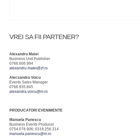
VREI SA FII PARTENER?
Alexandru Matei
Business Unit Publisher
0766.606.994
alexandru.matei@zf.ro
Alecsandra Voicu
Events Sales Manager
0766.935.845
alexandra.voicu@m.ro
PRODUCATORI EVENIMENTE
Manuela Panescu
Business Events Producer
0754.078.906; 0318.256.314
manuela.panescu@m.ro