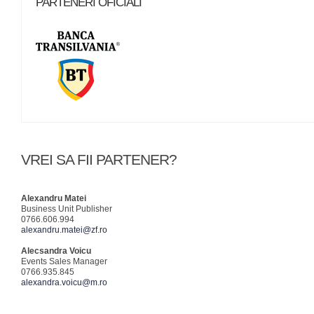
PARTENERI OFICIALI
VREI SA FII PARTENER?
Alexandru Matei
Business Unit Publisher
0766.606.994
alexandru.matei@zf.ro
Alecsandra Voicu
Events Sales Manager
0766.935.845
alexandra.voicu@m.ro