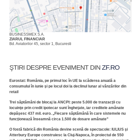
BUSINESSMEX S.A.
ZIARUL FINANCIAR
Bd. Aviatorilor 45, sector 1, Bucuresti
ŞTIRI DESPRE EVENIMENT DIN
ZF.RO
Eurostat: România, pe primul loc în UE la scăderea anuală a
consumului în iunie şi pe locul doi la declinul lunar al vânzărilor din
retail
Trei săptămâni de blocaj la ANCPI: peste 5.000 de tranzacţii cu
locuinţe prin credit ipotecar sunt îngheţate, iar creditele amânate
depăşesc 437 mil. euro. „Fiecare săptămână în care sistemele nu
funcţionează înseamnă circa 1.500 de dosare amânate”
O fostă fabrică din România devine scenă de spectacole: IULIUS şi
Atterbury Europe construiesc la Cluj-Napoca, în proiectul de 550