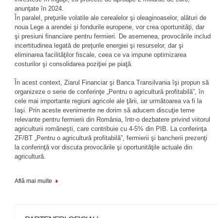
anunţate în 2024.
În paralel, preţurile volatile ale cerealelor şi oleaginoaselor, alături de
noua Lege a arendei şi fondurile europene, vor crea oportunităţi, dar
şi presiuni financiare pentru fermieri. De asemenea, provocările includ
incertitudinea legată de preţurile energiei şi resurselor, dar şi
eliminarea facilităţilor fiscale, ceea ce va impune optimizarea
costurilor şi consolidarea poziţiei pe piaţă.
În acest context, Ziarul Financiar şi Banca Transilvania îşi propun să
organizeze o serie de conferinţe „Pentru o agricultură profitabilă”, în
cele mai importante regiuni agricole ale ţării, iar următoarea va fi la
Iaşi. Prin aceste evenimente ne dorim să aducem discuţie teme
relevante pentru fermierii din România, într-o dezbatere privind viitorul
agriculturii româneşti, care contribuie cu 4-5% din PIB. La conferinţa
ZF/BT „Pentru o agricultură profitabilă”, fermierii şi bancherii prezenţi
la conferinţă vor discuta provocările şi oportunităţile actuale din
agricultură.
Află mai multe