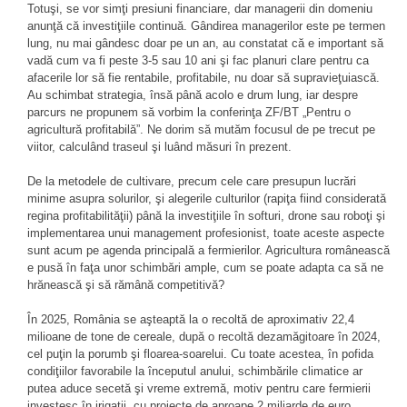
Totuşi, se vor simţi presiuni financiare, dar managerii din domeniu
anunţă că investiţiile continuă. Gândirea managerilor este pe termen
lung, nu mai gândesc doar pe un an, au constatat că e important să
vadă cum va fi peste 3-5 sau 10 ani şi fac planuri clare pentru ca
afacerile lor să fie rentabile, profitabile, nu doar să supravieţuiască.
Au schimbat strategia, însă până acolo e drum lung, iar despre
parcurs ne propunem să vorbim la conferinţa ZF/BT „Pentru o
agricultură profitabilă”. Ne dorim să mutăm focusul de pe trecut pe
viitor, calculând traseul şi luând măsuri în prezent.
De la metodele de cultivare, precum cele care presupun lucrări
minime asupra solurilor, şi alegerile culturilor (rapiţa fiind considerată
regina profitabilităţii) până la investiţiile în softuri, drone sau roboţi şi
implementarea unui management profesionist, toate aceste aspecte
sunt acum pe agenda principală a fermierilor. Agricultura românească
e pusă în faţa unor schimbări ample, cum se poate adapta ca să ne
hrănească şi să rămână competitivă?
În 2025, România se aşteaptă la o recoltă de aproximativ 22,4
milioane de tone de cereale, după o recoltă dezamăgitoare în 2024,
cel puţin la porumb şi floarea-soarelui. Cu toate acestea, în pofida
condiţiilor favorabile la începutul anului, schimbările climatice ar
putea aduce secetă şi vreme extremă, motiv pentru care fermierii
investesc în irigaţii, cu proiecte de aproape 2 miliarde de euro,