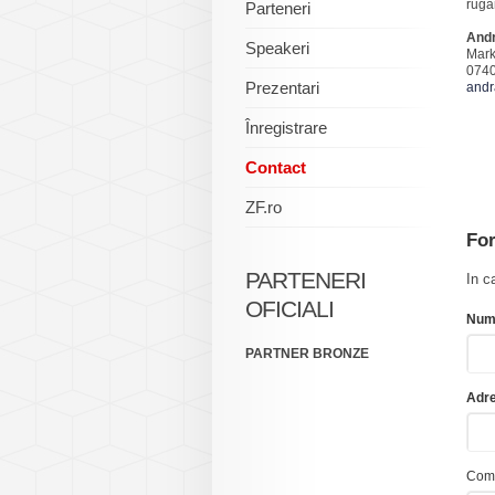
ruga
Parteneri
Andr
Speakeri
Mark
0740
Prezentari
andr
Înregistrare
Contact
ZF.ro
For
PARTENERI
In c
OFICIALI
Num
PARTNER BRONZE
Adre
Com