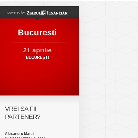
powered by
Bucuresti
21 aprilie
BUCUREŞTI
VREI SA FII
PARTENER?
Alexandru Matei