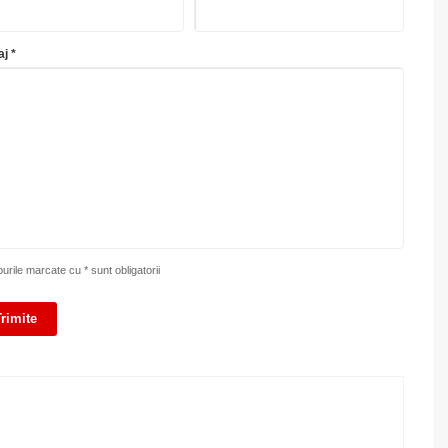
j *
rile marcate cu * sunt obligatorii