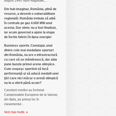
august 1945. Apoi Nagasaki,…
Din hub imaginar, România, plină de
resurse, a devenit o vulnerabilitate
regională: România trebuia să aibă
în centrale pe gaz 4.000 MW anul
acesta. Dar nimic nu a fost finalizat,
iar acum guvernul a ajuns la etapa
de închis fabrici în lipsa energiei
Business sportiv. Canotajul, unul
dintre cele mai medaliate sporturi
din România, nu are o infrastractură
cu care să se mândrească, dar abia
pune bazele primei arene olimpice.
Cum reuşeşc sportivii să facă
performanţă şi să aducă medalii unei
ţări care nici măcar o arenă olimpică
nu le-a oferit până acum?
Canotorii români au încheiat
Campionatele Europene de la Varese,
din Italia, pe primul loc în
clasamentul…
Vezi mai multe