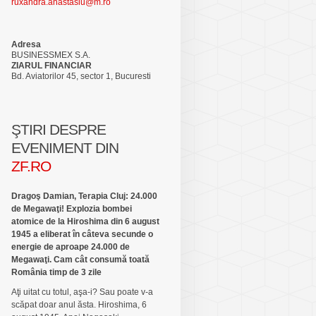
ruxandra.anastasiu@m.ro
Adresa
BUSINESSMEX S.A.
ZIARUL FINANCIAR
Bd. Aviatorilor 45, sector 1, Bucuresti
ŞTIRI DESPRE
EVENIMENT DIN
ZF.RO
Dragoş Damian, Terapia Cluj: 24.000
de Megawaţi! Explozia bombei
atomice de la Hiroshima din 6 august
1945 a eliberat în câteva secunde o
energie de aproape 24.000 de
Megawaţi. Cam cât consumă toată
România timp de 3 zile
Aţi uitat cu totul, aşa-i? Sau poate v-a
scăpat doar anul ăsta. Hiroshima, 6