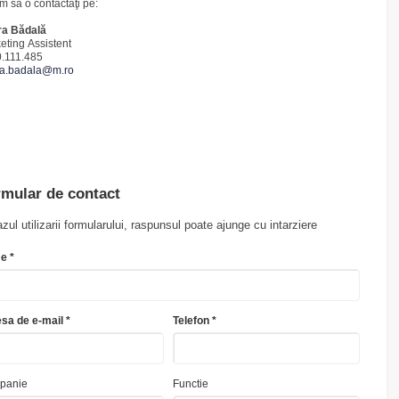
m să o contactaţi pe:
a Bădală
eting Assistent
.111.485
a.badala@m.ro
mular de contact
azul utilizarii formularului, raspunsul poate ajunge cu intarziere
e *
sa de e-mail *
Telefon *
panie
Functie