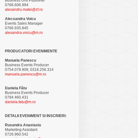
Business Unit Publisher
0766.606.994
alexandru.matei@zf.ro
Alecsandra Voicu
Events Sales Manager
0766.935.845
alexandra.voicu@m.ro
PRODUCATORI EVENIMENTE
Manuela Panescu
Business Events Producer
0754.078.906; 0318.256.314
manuela.panescu@m.ro
Daniela Fătu
Business Events Producer
0784 460.431
daniela.fatu@m.ro
DETALII EVENIMENT SI INSCRIERI:
Ruxandra Anastasiu
Marketing Assistant
0726.960.542