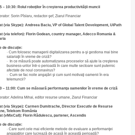
5 – 10:30: Rolul roboţilor în creşterea productivităţii muncii
rator: Sorin Pîslaru, redactor-şef, Ziarul Financiar
tat (via Skype): Andreea Baciu, VP of Global Talent Development, UiPath
tat (via telefon): Florin Godean, country manager, Adecco Romania &
ria
 de discuţie:
· Cum folosesc managerii digitalizarea pentru a-şi gestiona mai bine
salariaţii în vreme de criză?
· In ce măsură poate automatizarea proceselor să ajute la creşterea
business-urilor într-o perioadă în care multe sectoare sunt puternic
afectate de noul coronavirus?
· Cum se fac noile angajări şi cum sunt motivaţi oamenii în era
telemuncii?
0 – 11:00: Cum se măsoară performanţa oamenilor în vreme de criză
rator: Adelina Mihai, editor resurse umane, Ziarul Financiar
tat (via Skype): Carmen Dumitrache, Director Executiv de Resurse
ne, Telekom România
tat (vMixCall): Florin Rădulescu, partener, Ascendis
 de discuţie:
· Care sunt cele mai eficiente metode de evaluare a performanţei
angajaţilor care lucrează de acasă în această perioadă?