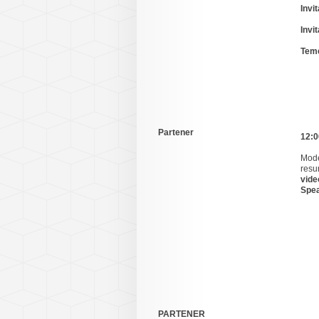
Invi
Invit
Teme
Partener
12:0
Mode
resu
vide
Spea
PARTENER