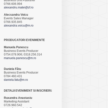
Business Unit Publisher
0766.606.994
alexandru.matei@zf.ro
Alecsandra Voicu
Events Sales Manager
0766.935.845
alexandra.voicu@m.ro
PRODUCATORI EVENIMENTE
Manuela Panescu
Business Events Producer
0754.078.906; 0318.256.314
manuela.panescu@m.ro
Daniela Fătu
Business Events Producer
0784 460.431
daniela.fatu@m.ro
DETALII EVENIMENT SI INSCRIERI:
Ruxandra Anastasiu
Marketing Assistant
0726.960.542