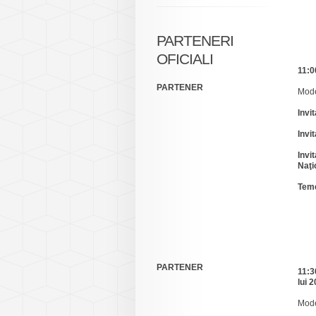
PARTENERI
OFICIALI
11:0
PARTENER
Mode
Invi
Invi
Invi
Naţi
Teme
PARTENER
11:3
lui 
Mode