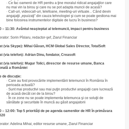
· Ce fac oamenii de HR pentru a ţine moralul ridicat angajaţilor care
nu mai vin la birou şi care nu se pot adapta muncii de acasă?
· Call-uri, videocall-uri, telefoane, meeting-uri virtuale... Când devin
angajaţii „epuizaţi” din cauza tehnologiei şi cum se poate gestiona mai
bine folosirea instrumentelor digitale de lucru în business?
0 – 11:30: Avântul neaşteptat al telemuncii, impact pentru business
rator: Sorin Pîslaru, redactor-şef, Ziarul Financiar
tat (via Skype): Mihai Găvan, HCM Global Sales Director, TotalSoft
tat (via telefon): Adrian Dinu, fondator, Creasoft
tat (via telefon): Mugur Tolici, diresctor de resurse umane, Banca
onală a României
 de discuţie:
· Care au fost provocările implementării telemuncii în România în
perioada actuală?
· Sunt mai productivi sau mai puţin productivi angajaţii care lucrează
de acasă decât cei de la birou?
· În ce zone nu se poate implementa telemunca şi ce soluţii de
sănătate şi securitate în muncă au găsit angajatorii
0 – 12:00: Top 5 priorităţi de pe agenda oamenilor de HR în primăvara
2020
rator: Adelina Mihai, editor resurse umane, Ziarul Financiar