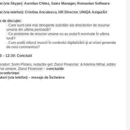
tat (via Skype): Aurelian Chitez, Sales Manager, Romanian Software
at (via telefon):
Cristina Anculescu, HR Director, UNIQA Asigurări
 de discuţie:
· Care sunt cele mai stringente solicitări ale directorilor de resurse
umane din ultima perioadă?
· Ce probleme de resurse umane nu au putut fi rezolvate în ultima
lună?
· Cum arată viitorul muncii în contextul digitalizării şi al crizei generate
de noul coronavirus?
0 – 12:30: Concluzii
ratori: Sorin Pîslaru, redactor-şef, Ziarul Financiar & Adelina Mihai, editor
rse umane, Ziarul Financiar –
concluziile
oconferinţei
keri (via telefon) – mesaje de încheiere