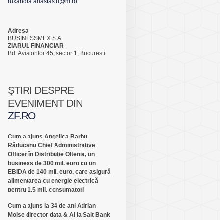
ruxandra.anastasiu@m.ro
Adresa
BUSINESSMEX S.A.
ZIARUL FINANCIAR
Bd. Aviatorilor 45, sector 1, Bucuresti
ŞTIRI DESPRE
EVENIMENT DIN
ZF.RO
Cum a ajuns Angelica Barbu
Răducanu Chief Administrative
Officer în Distribuţie Oltenia, un
business de 300 mil. euro cu un
EBIDA de 140 mil. euro, care asigură
alimentarea cu energie electrică
pentru 1,5 mil. consumatori
Cum a ajuns la 34 de ani Adrian
Moise director data & AI la Salt Bank