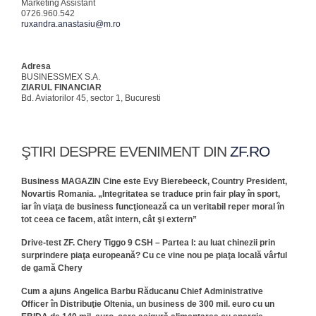
Marketing Assistant
0726.960.542
ruxandra.anastasiu@m.ro
Adresa
BUSINESSMEX S.A.
ZIARUL FINANCIAR
Bd. Aviatorilor 45, sector 1, Bucuresti
ŞTIRI DESPRE EVENIMENT DIN
ZF.RO
Business MAGAZIN Cine este Evy Bierebeeck, Country President,
Novartis Romania. „Integritatea se traduce prin fair play în sport,
iar în viaţa de business funcţionează ca un veritabil reper moral în
tot ceea ce facem, atât intern, cât şi extern”
Drive-test ZF. Chery Tiggo 9 CSH – Partea I: au luat chinezii prin
surprindere piaţa europeană? Cu ce vine nou pe piaţa locală vârful
de gamă Chery
Cum a ajuns Angelica Barbu Răducanu Chief Administrative
Officer în Distribuţie Oltenia, un business de 300 mil. euro cu un