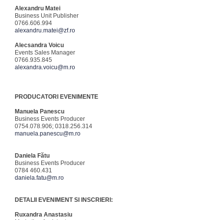
Alexandru Matei
Business Unit Publisher
0766.606.994
alexandru.matei@zf.ro
Alecsandra Voicu
Events Sales Manager
0766.935.845
alexandra.voicu@m.ro
PRODUCATORI EVENIMENTE
Manuela Panescu
Business Events Producer
0754.078.906; 0318.256.314
manuela.panescu@m.ro
Daniela Fătu
Business Events Producer
0784 460.431
daniela.fatu@m.ro
DETALII EVENIMENT SI INSCRIERI:
Ruxandra Anastasiu