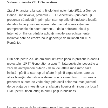
Videoconferinta ZF IT Generation
Ziarul Financiar a lansat la finele lunii noiembrie 2019, alături de
Banca Transilvania, proiectul ZF IT Generation - prin care îşi
propunea să aducă în prim plan start-up-urile din industria locală
de tehnologie şi să descopere cele mai valoroase iniţiative
antreprenoriale din acest domeniu - de la software, cloud şi
Internet of Things până la aplicaţii mobile sau echipamente,
iniţiative care să creeze noua generaţie de milionari din IT ai
României.
Prin cele peste 200 de emisiuni difuzate până în prezent în cadrul
proiectului, ZF IT Generation a adus în faţa publicului poveştile a
zeci de antreprenori hi-tech - de la idei aflate încă într-o fază
iniţială - până la start-up-uri aflate în plină expansiune, care au
atras finanţări de milioane de euro de la investitori. Emisiunea a
prezentat şi cum se vede piaţa prin ochii celor mai mari jucători
de pe piaţa de investiţii dar şi sfaturile liderilor din industria locală
IT&C pentru tinerii aflaţi la primii paşi în business.
La peste un an de la iniţierea proiectului prin care ne propuneam