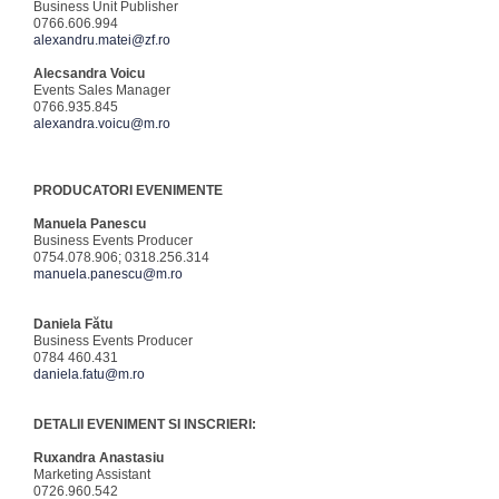
Business Unit Publisher
0766.606.994
alexandru.matei@zf.ro
Alecsandra Voicu
Events Sales Manager
0766.935.845
alexandra.voicu@m.ro
PRODUCATORI EVENIMENTE
Manuela Panescu
Business Events Producer
0754.078.906; 0318.256.314
manuela.panescu@m.ro
Daniela Fătu
Business Events Producer
0784 460.431
daniela.fatu@m.ro
DETALII EVENIMENT SI INSCRIERI:
Ruxandra Anastasiu
Marketing Assistant
0726.960.542