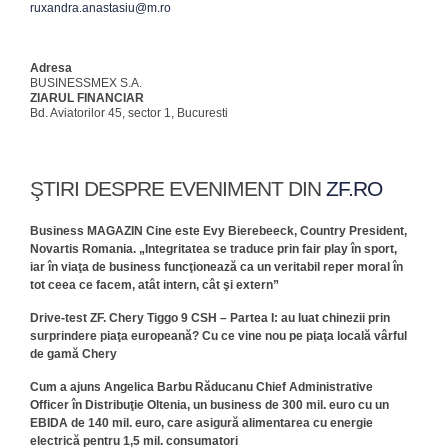
ruxandra.anastasiu@m.ro
Adresa
BUSINESSMEX S.A.
ZIARUL FINANCIAR
Bd. Aviatorilor 45, sector 1, Bucuresti
ŞTIRI DESPRE EVENIMENT DIN
ZF.RO
Business MAGAZIN Cine este Evy Bierebeeck, Country President,
Novartis Romania. „Integritatea se traduce prin fair play în sport,
iar în viaţa de business funcţionează ca un veritabil reper moral în
tot ceea ce facem, atât intern, cât şi extern”
Drive-test ZF. Chery Tiggo 9 CSH – Partea I: au luat chinezii prin
surprindere piaţa europeană? Cu ce vine nou pe piaţa locală vârful
de gamă Chery
Cum a ajuns Angelica Barbu Răducanu Chief Administrative
Officer în Distribuţie Oltenia, un business de 300 mil. euro cu un
EBIDA de 140 mil. euro, care asigură alimentarea cu energie
electrică pentru 1,5 mil. consumatori