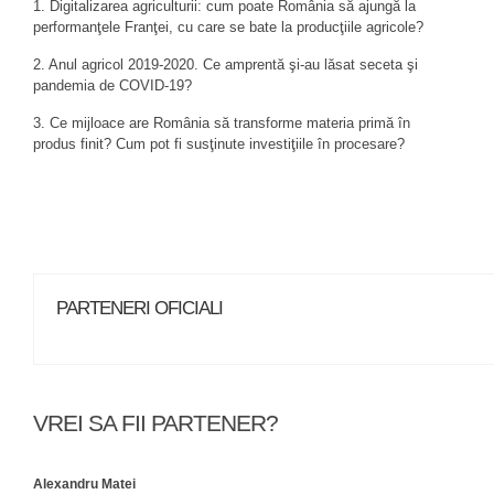
1. Digitalizarea agriculturii: cum poate România să ajungă la
performanţele Franţei, cu care se bate la producţiile agricole?
2. Anul agricol 2019-2020. Ce amprentă şi-au lăsat seceta şi
pandemia de COVID-19?
3. Ce mijloace are România să transforme materia primă în
produs finit? Cum pot fi susţinute investiţiile în procesare?
PARTENERI OFICIALI
VREI SA FII PARTENER?
Alexandru Matei