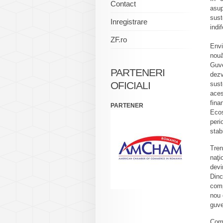
Contact
asup
sust
Inregistrare
indi
ZF.ro
Envi
nou
Guve
PARTENERI
dezv
OFICIALI
sust
aces
fina
PARTENER
Ecos
peri
stabi
Tren
naţi
devi
Dinc
comp
nou 
guve
Comp