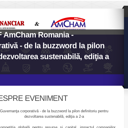
ZF AmCham Romania -
tivă - de la buzzword la pilon
dezvoltarea sustenabilă, ediţia a
ESPRE EVENIMENT
Guvernanţa corporativă - de la buzzword la pilon definitoriu pentru
dezvoltarea sustenabilă, ediţia a 2-a
ompetiţia globală pentru resurse şi capital, impactul companiilor