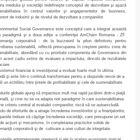
ra mediului şi societăţii redefineşte conceptul de dezvoltare şi aşază
enabilitatea în centrul valorilor şi angajamentelor de business,
ferent de industrii şi de nivelul de dezvoltare a companiilor.
ronmental Social Governance este conceptul care a integrat această
ă paradigmă şi a doua ediţie a conferinţei AmCham Romania - ZF
rnanţa corporativă - de la buzzword la pilon definitoriu pentru
oltarea sustenabilă, reflectă preocuparea în creştere pentru zona de
enabilitate, abordând cu cu prioritate componenta de Governance din
t acest cadru extins de evaluare a impactului, dincolo de rezultatele
nciare.
istemul financiar & investiţional a evoluat foarte mult în ultima
odă şi este într-o continuă transformare pentru a răspunde nevoii de a
li un echilibru între ţintele de profitabilitate şi cele de sustenabilitate.
durile globale ajung să impacteze mult mai rapid jucătorii dintr-o piaţă
onală, şi cine nu se va adapta noii paradigme în care sustenabilitatea
ne criteriu central al evaluării companiilor, riscă să se autoexcludă.
olo de eforturile de a atrage încrederea investitorilor şi a finanţatorilor,
aniile trebuie să câştige încrederea societăţii, care presupune un set
de acţiuni şi mecanisme, în completarea practicilor solide de
rnanţă corporativă şi de cultivare a unei culturi de integritate.
aniile antreprenoriale operează şi ele în acelaşi ecosistem marcat