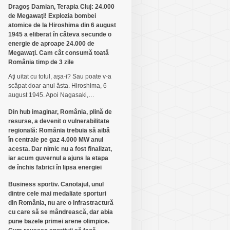
Dragoş Damian, Terapia Cluj: 24.000
de Megawaţi! Explozia bombei
atomice de la Hiroshima din 6 august
1945 a eliberat în câteva secunde o
energie de aproape 24.000 de
Megawaţi. Cam cât consumă toată
România timp de 3 zile
Aţi uitat cu totul, aşa-i? Sau poate v-a
scăpat doar anul ăsta. Hiroshima, 6
august 1945. Apoi Nagasaki,…
Din hub imaginar, România, plină de
resurse, a devenit o vulnerabilitate
regională: România trebuia să aibă
în centrale pe gaz 4.000 MW anul
acesta. Dar nimic nu a fost finalizat,
iar acum guvernul a ajuns la etapa
de închis fabrici în lipsa energiei
Business sportiv. Canotajul, unul
dintre cele mai medaliate sporturi
din România, nu are o infrastractură
cu care să se mândrească, dar abia
pune bazele primei arene olimpice.