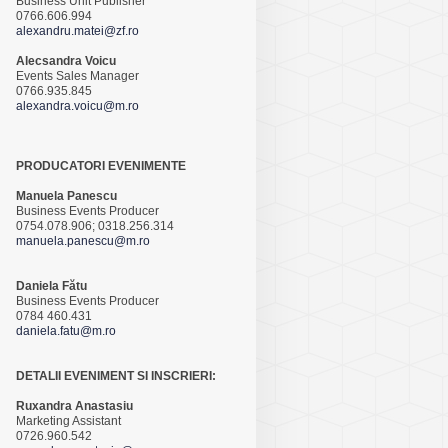
Business Unit Publisher
0766.606.994
alexandru.matei@zf.ro
Alecsandra Voicu
Events Sales Manager
0766.935.845
alexandra.voicu@m.ro
PRODUCATORI EVENIMENTE
Manuela Panescu
Business Events Producer
0754.078.906; 0318.256.314
manuela.panescu@m.ro
Daniela Fătu
Business Events Producer
0784 460.431
daniela.fatu@m.ro
DETALII EVENIMENT SI INSCRIERI:
Ruxandra Anastasiu
Marketing Assistant
0726.960.542