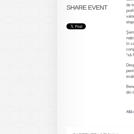
de t
SHARE EVENT
prof
valo
etap
Şans
naţi
în c
conş
“să 
Desp
pent
eval
Bene
din 
Află