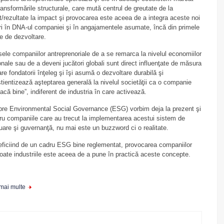
ransformările structurale, care mută centrul de greutate de la
it/rezultate la impact şi provocarea este aceea de a integra aceste noi
ri în DNA-ul companiei şi în angajamentele asumate, încă din primele
e de dezvoltare.
ele companiilor antreprenoriale de a se remarca la nivelul economiilor
onale sau de a deveni jucători globali sunt direct influenţate de măsura
are fondatorii înţeleg şi îşi asumă o dezvoltare durabilă şi
tientizează aşteptarea generală la nivelul societăţii ca o companie
facă bine”, indiferent de industria în care activează.
re Environmental Social Governance (ESG) vorbim deja la prezent şi
ru companiile care au trecut la implementarea acestui sistem de
uare şi guvernanţă, nu mai este un buzzword ci o realitate.
ficiind de un cadru ESG bine reglementat, provocarea companiilor
toate industriile este aceea de a pune în practică aceste concepte.
 mai multe