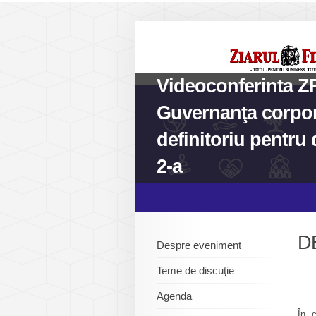
Videoconferinta 
Guvernanţa corpora
definitoriu pentru 
2-a
D
Despre eveniment
Teme de discuţie
Agenda
În c