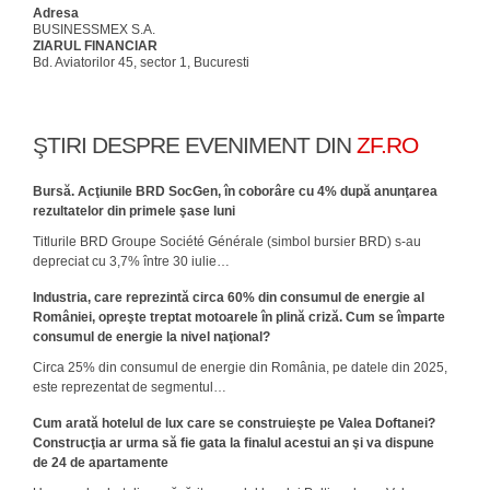
Adresa
BUSINESSMEX S.A.
ZIARUL FINANCIAR
Bd. Aviatorilor 45, sector 1, Bucuresti
ŞTIRI DESPRE EVENIMENT DIN
ZF.RO
Bursă. Acţiunile BRD SocGen, în coborâre cu 4% după anunţarea
rezultatelor din primele şase luni
Titlurile BRD Groupe Société Générale (simbol bursier BRD) s-au
depreciat cu 3,7% între 30 iulie…
Industria, care reprezintă circa 60% din consumul de energie al
României, opreşte treptat motoarele în plină criză. Cum se împarte
consumul de energie la nivel naţional?
Circa 25% din consumul de ener­gie din România, pe datele din 2025,
este reprezentat de segmentul…
Cum arată hotelul de lux care se construieşte pe Valea Doftanei?
Construcţia ar urma să fie gata la finalul acestui an şi va dispune
de 24 de apartamente