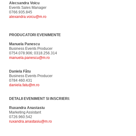
Alecsandra Voicu
Events Sales Manager
0766.935.845
alexandra.voicu@m.ro
PRODUCATORI EVENIMENTE
Manuela Panescu
Business Events Producer
0754.078.906; 0318.256.314
manuela.panescu@m.ro
Daniela Fătu
Business Events Producer
0784 460.431
daniela.fatu@m.ro
DETALII EVENIMENT SI INSCRIERI:
Ruxandra Anastasiu
Marketing Assistant
0726.960.542
ruxandra.anastasiu@m.ro