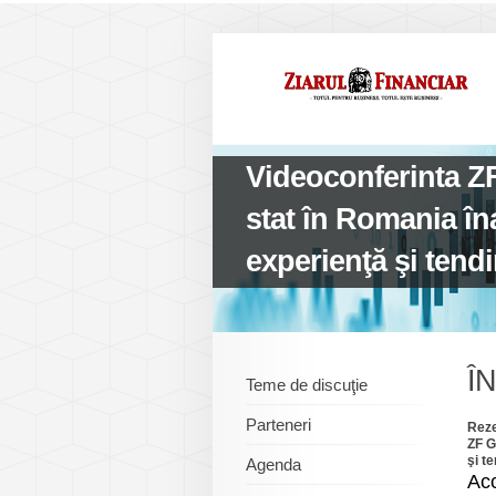
Videoconferinta Z
stat în Romania în
experienţă şi tend
Î
Teme de discuţie
Parteneri
Reze
ZF G
şi t
Agenda
Acc