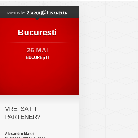
powered by
Bucuresti
26 MAI
BUCUREŞTI
VREI SA FII
PARTENER?
Alexandru Matei