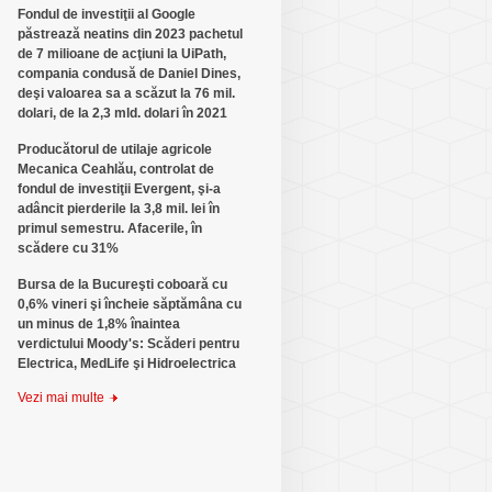
Fondul de investiţii al Google
păstrează neatins din 2023 pachetul
de 7 milioane de acţiuni la UiPath,
compania condusă de Daniel Dines,
deşi valoarea sa a scăzut la 76 mil.
dolari, de la 2,3 mld. dolari în 2021
Producătorul de utilaje agricole
Mecanica Ceahlău, controlat de
fondul de investiţii Evergent, şi-a
adâncit pierderile la 3,8 mil. lei în
primul semestru. Afacerile, în
scădere cu 31%
Bursa de la Bucureşti coboară cu
0,6% vineri şi încheie săptămâna cu
un minus de 1,8% înaintea
verdictului Moody's: Scăderi pentru
Electrica, MedLife şi Hidroelectrica
Vezi mai multe