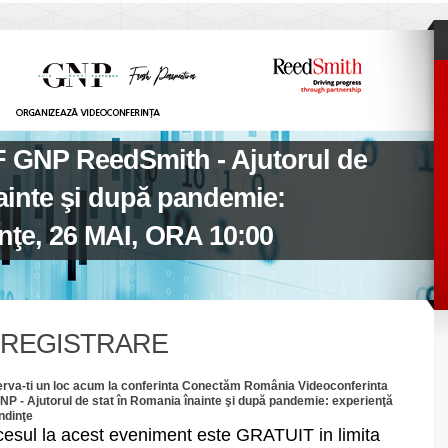
F GNP ReedSmith - Ajutorul de
ainte şi după pandemie:
inţe, 26 MAI, ORA 10:00
NREGISTRARE
rva-ti un loc acum la conferinta Conectăm România Videoconferinta
NP - Ajutorul de stat în Romania înainte şi după pandemie: experienţă
endinţe
esul la acest eveniment este GRATUIT in limita