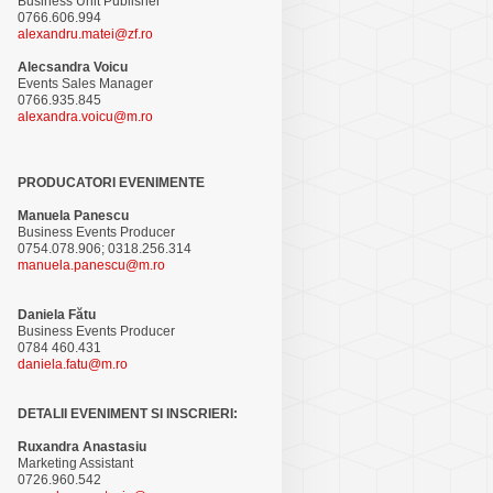
Business Unit Publisher
0766.606.994
alexandru.matei@zf.ro
Alecsandra Voicu
Events Sales Manager
0766.935.845
alexandra.voicu@m.ro
PRODUCATORI EVENIMENTE
Manuela Panescu
Business Events Producer
0754.078.906; 0318.256.314
manuela.panescu@m.ro
Daniela Fătu
Business Events Producer
0784 460.431
daniela.fatu@m.ro
DETALII EVENIMENT SI INSCRIERI:
Ruxandra Anastasiu
Marketing Assistant
0726.960.542