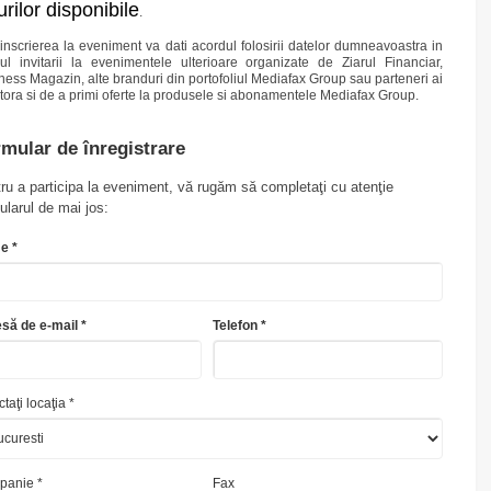
urilor disponibile
.
 inscrierea la eveniment va dati acordul folosirii datelor dumneavoastra in
ul invitarii la evenimentele ulterioare organizate de Ziarul Financiar,
ness Magazin, alte branduri din portofoliul Mediafax Group sau parteneri ai
tora si de a primi oferte la produsele si abonamentele Mediafax Group.
mular de înregistrare
ru a participa la eveniment, vă rugăm să completaţi cu atenţie
ularul de mai jos:
e *
să de e-mail *
Telefon *
taţi locaţia *
anie *
Fax