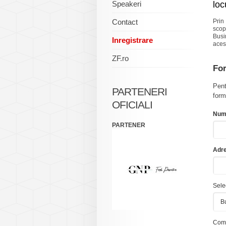
Speakeri
loc
Contact
Prin
scop
Busi
Inregistrare
aces
ZF.ro
For
Pent
PARTENERI
form
OFICIALI
Num
PARTENER
Adre
Selec
Comp