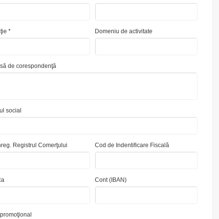
ţie *
Domeniu de activitate
să de corespondenţă
ul social
înreg. Registrul Comerţului
Cod de Indentificare Fiscală
ca
Cont (IBAN)
promoţional