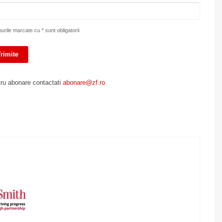
rile marcate cu * sunt obligatorii
ru abonare contactati
abonare@zf.ro