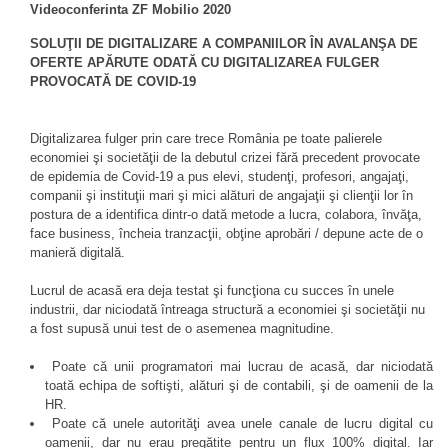
Videoconferinta ZF Mobilio 2020
SOLUŢII DE DIGITALIZARE A COMPANIILOR ÎN AVALANŞA DE
OFERTE APĂRUTE ODATĂ CU DIGITALIZAREA FULGER
PROVOCATĂ DE COVID-19
Digitalizarea fulger prin care trece România pe toate palierele
economiei şi societăţii de la debutul crizei fără precedent provocate
de epidemia de Covid-19 a pus elevi, studenţi, profesori, angajaţi,
companii şi instituţii mari şi mici alături de angajaţii şi clienţii lor în
postura de a identifica dintr-o dată metode a lucra, colabora, învăţa,
face business, încheia tranzacţii, obţine aprobări / depune acte de o
manieră digitală.
Lucrul de acasă era deja testat şi funcţiona cu succes în unele
industrii, dar niciodată întreaga structură a economiei şi societăţii nu
a fost supusă unui test de o asemenea magnitudine.
Poate că unii programatori mai lucrau de acasă, dar niciodată
toată echipa de softişti, alături şi de contabili, şi de oamenii de la
HR.
Poate că unele autorităţi avea unele canale de lucru digital cu
oamenii, dar nu erau pregătite pentru un flux 100% digital. Iar