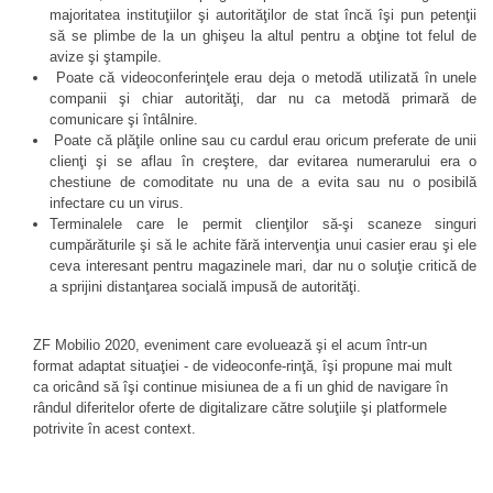
majoritatea instituţiilor şi autorităţilor de stat încă îşi pun petenţii
să se plimbe de la un ghişeu la altul pentru a obţine tot felul de
avize şi ştampile.
Poate că videoconferinţele erau deja o metodă utilizată în unele
companii şi chiar autorităţi, dar nu ca metodă primară de
comunicare şi întâlnire.
Poate că plăţile online sau cu cardul erau oricum preferate de unii
clienţi şi se aflau în creştere, dar evitarea numerarului era o
chestiune de comoditate nu una de a evita sau nu o posibilă
infectare cu un virus.
Terminalele care le permit clienţilor să-şi scaneze singuri
cumpărăturile şi să le achite fără intervenţia unui casier erau şi ele
ceva interesant pentru magazinele mari, dar nu o soluţie critică de
a sprijini distanţarea socială impusă de autorităţi.
ZF Mobilio 2020, eveniment care evoluează şi el acum într-un
format adaptat situaţiei - de videoconfe-rinţă, îşi propune mai mult
ca oricând să îşi continue misiunea de a fi un ghid de navigare în
rândul diferitelor oferte de digitalizare către soluţiile şi platformele
potrivite în acest context.