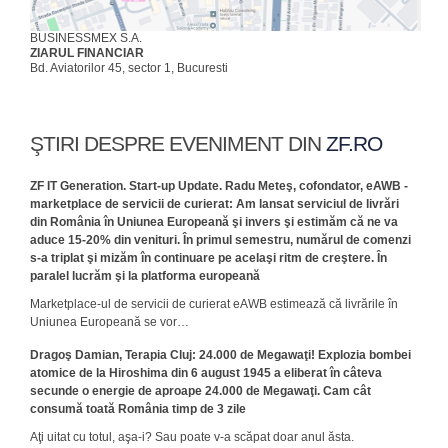
BUSINESSMEX S.A.
ZIARUL FINANCIAR
Bd. Aviatorilor 45, sector 1, Bucuresti
ŞTIRI DESPRE EVENIMENT DIN
ZF.RO
ZF IT Generation. Start-up Update. Radu Meteş, cofondator, eAWB -
marketplace de servicii de curierat: Am lansat serviciul de livrări
din România în Uniunea Europeană şi invers şi estimăm că ne va
aduce 15-20% din venituri. În primul semestru, numărul de comenzi
s-a triplat şi mizăm în continuare pe acelaşi ritm de creştere. În
paralel lucrăm şi la platforma europeană
Marketplace-ul de servicii de curierat eAWB estimează că livrările în
Uniunea Europeană se vor…
Dragoş Damian, Terapia Cluj: 24.000 de Megawaţi! Explozia bombei
atomice de la Hiroshima din 6 august 1945 a eliberat în câteva
secunde o energie de aproape 24.000 de Megawaţi. Cam cât
consumă toată România timp de 3 zile
Aţi uitat cu totul, aşa-i? Sau poate v-a scăpat doar anul ăsta.