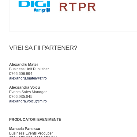
VREI SA FII PARTENER?
Alexandru Matei
Business Unit Publisher
0766.606.994
alexandru.matei@zf.ro
Alecsandra Voicu
Events Sales Manager
0766.935.845
alexandra.voicu@m.ro
PRODUCATORI EVENIMENTE
Manuela Panescu
Business Events Producer