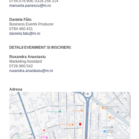
0754.078.906; 0318.256.314
manuela.panescu@m.ro
Daniela Fătu
Business Events Producer
0784 460.431
daniela.fatu@m.ro
DETALII EVENIMENT SI INSCRIERI:
Ruxandra Anastasiu
Marketing Assistant
0726.960.542
ruxandra.anastasiu@m.ro
Adresa