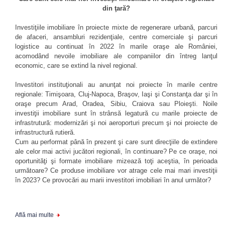
din ţară?
Investiţiile imobiliare în proiecte mixte de regenerare urbană, parcuri
de afaceri, ansambluri rezidenţiale, centre comerciale şi parcuri
logistice au continuat în 2022 în marile oraşe ale României,
acomodând nevoile imobiliare ale companiilor din întreg lanţul
economic, care se extind la nivel regional.
Investitori instituţionali au anunţat noi proiecte în marile centre
regionale: Timişoara, Cluj-Napoca, Braşov, Iaşi şi Constanţa dar şi în
oraşe precum Arad, Oradea, Sibiu, Craiova sau Ploieşti. Noile
investiţii imobiliare sunt în strânsă legatură cu marile proiecte de
infrastrutură: modernizări şi noi aeroporturi precum şi noi proiecte de
infrastructură rutieră.
Cum au performat până în prezent şi care sunt direcţiile de extindere
ale celor mai activi jucători regionali, în continuare? Pe ce oraşe, noi
oportunităţi şi formate imobiliare mizează toţi aceştia, în perioada
următoare? Ce produse imobiliare vor atrage cele mai mari investiţii
în 2023? Ce provocări au marii investitori imobiliari în anul următor?
Află mai multe