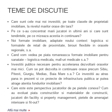
TEME DE DISCUTIE
Care sunt cele mai noi investitii, pe toate clasele de proprietati
imobiliare, la nivelul marilor orase din tara?
Pe ce s-au concentrat marii jucatori in ultimii ani si care sunt
tendintele, pe ce mizeaza acestia in continuare?
Noi formate imobiliare, adaptate noului context: logistica si
formatele de retail de proximitate, birouri flexibile in orasele
regionale, s.a.
Cand vom vedea pe piata romaneasca formate imobiliare pentru
sanatate – logistica medicala, mall-uri medicale s.a.?
Investitii publice necesare pentru accelerarea dezvoltarii oraselor
mai mici. Cum se pot dezvolta in continuare orase precum Sibiu,
Pitesti, Giurgiu, Medias, Baia Mare s.a.? Ce investitii au atras
pana in prezent si ce proiecte de infrastructura publica ar putea
atrage atentia fondurilor imobiliare?
Care este este perspectiva jucatorilor de pe pietele conexe? Cum
au evoluat piata constructiilor si materialelor de constructii,
jucatorii din facility si property management, pietele de amenajari
interioare si fit-out?
Află mai multe