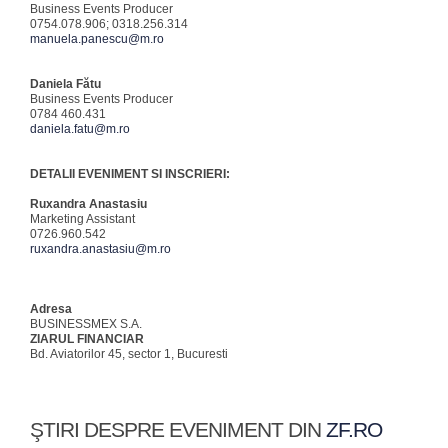
Business Events Producer
0754.078.906; 0318.256.314
manuela.panescu@m.ro
Daniela Fătu
Business Events Producer
0784 460.431
daniela.fatu@m.ro
DETALII EVENIMENT SI INSCRIERI:
Ruxandra Anastasiu
Marketing Assistant
0726.960.542
ruxandra.anastasiu@m.ro
Adresa
BUSINESSMEX S.A.
ZIARUL FINANCIAR
Bd. Aviatorilor 45, sector 1, Bucuresti
ŞTIRI DESPRE EVENIMENT DIN
ZF.RO