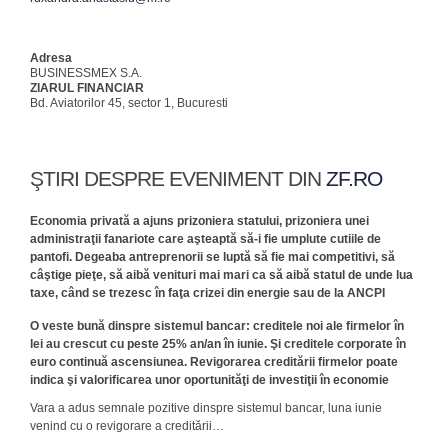
Adresa
BUSINESSMEX S.A.
ZIARUL FINANCIAR
Bd. Aviatorilor 45, sector 1, Bucuresti
ŞTIRI DESPRE EVENIMENT DIN
ZF.RO
Economia privată a ajuns prizoniera statului, prizoniera unei
administraţii fanariote care aşteaptă să-i fie umplute cutiile de
pantofi. Degeaba antreprenorii se luptă să fie mai competitivi, să
câştige pieţe, să aibă venituri mai mari ca să aibă statul de unde lua
taxe, când se trezesc în faţa crizei din energie sau de la ANCPI
O veste bună dinspre sistemul bancar: creditele noi ale firmelor în
lei au crescut cu peste 25% an/an în iunie. Şi creditele corporate în
euro continuă ascensiunea. Revigorarea creditării firmelor poate
indica şi valorificarea unor oportunităţi de investiţii în economie
Vara a adus semnale pozitive dinspre sistemul bancar, luna iunie
venind cu o revigorare a creditării…