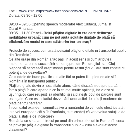
Locul:
www.zf.ro
,
https://www.facebook.com/ZIARULFINANCIAR/
Durata: 09:30 - 12:00
09:30 – 09:35 Opening speech moderator Alex Ciutacu, Jurnalist
Ziarul Financiar
09:35 – 11:30
Panel - Rolul plăţilor digitale în era care defineşte
mobilitatea urbană: cum ne pot ajuta soluţiile digitale de plată să
eficientizăm modul în care călătorim într-un oraş?
Proiecte de succes: cum arată peisajul plăţilor digitale în transportul public
din România?
Ce alte oraşe din România fac paşi în acest sens şi cum ar putea
implementarea cu succes într-un oraş precum Bucureştiul sau Cluj-
Napoca să servească drept model pentru restul ţării? Care sunt zonele cu
potenţial de dezvoltare?
Ce modele de bune practici din alte ţări ar putea fi implementate şi în
România în transportul public?
Plăţile digitale devin o necesitate atunci când discutăm despre parcări,
într-o piaţă în care apar din ce în ce mai multe aplicaţii, iar viteza şi
uşurinţa cu care reuşeşti să identifici şi să plăteşti locul de parcare sunt
esenţiale. Care este stadiul dezvoltării unor astfel de soluţii moderne de
plată pentru parcări?
În contextul extinderii semnificative a numărului de vehicule electrice atât
la nivel european cât şi în România, cum credeţi că vor evolua soluţiile de
plată la staţiile de încărcare?
România se situa anul trecut pe unul din primele locuri în Europa în ceea
ce priveşte plăţile digitale în transportul public – cum a evoluat acest
clasament?