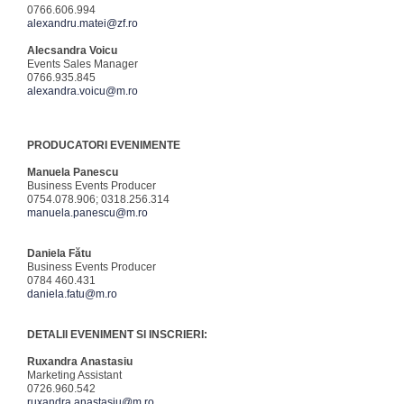
0766.606.994
alexandru.matei@zf.ro
Alecsandra Voicu
Events Sales Manager
0766.935.845
alexandra.voicu@m.ro
PRODUCATORI EVENIMENTE
Manuela Panescu
Business Events Producer
0754.078.906; 0318.256.314
manuela.panescu@m.ro
Daniela Fătu
Business Events Producer
0784 460.431
daniela.fatu@m.ro
DETALII EVENIMENT SI INSCRIERI:
Ruxandra Anastasiu
Marketing Assistant
0726.960.542
ruxandra.anastasiu@m.ro