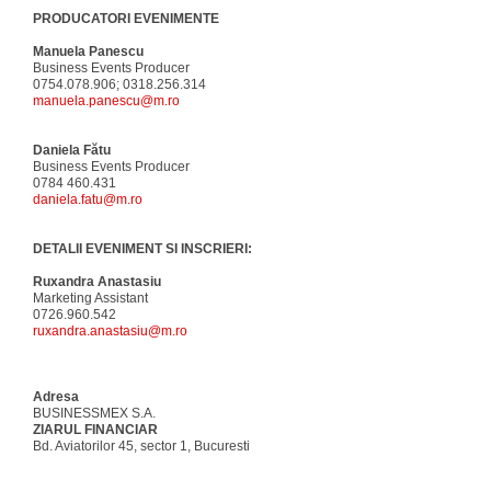
PRODUCATORI EVENIMENTE
Manuela Panescu
Business Events Producer
0754.078.906; 0318.256.314
manuela.panescu@m.ro
Daniela Fătu
Business Events Producer
0784 460.431
daniela.fatu@m.ro
DETALII EVENIMENT SI INSCRIERI:
Ruxandra Anastasiu
Marketing Assistant
0726.960.542
ruxandra.anastasiu@m.ro
Adresa
BUSINESSMEX S.A.
ZIARUL FINANCIAR
Bd. Aviatorilor 45, sector 1, Bucuresti