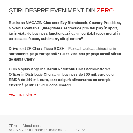
ŞTIRI DESPRE EVENIMENT DIN
ZF.RO
Business MAGAZIN Cine este Evy Bierebeeck, Country President,
Novartis Romania. „Integritatea se traduce prin fair play în sport,
iar în viaţa de business funcţionează ca un veritabil reper moral în
tot ceea ce facem, atât intern, cât şi extern”
Drive-test ZF. Chery Tiggo 9 CSH – Partea I: au luat chinezii prin
surprindere piaţa europeană? Cu ce vine nou pe piaţa locală vârful
de gamă Chery
Cum a ajuns Angelica Barbu Răducanu Chief Administrative
Officer în Distribuţie Oltenia, un business de 300 mil. euro cu un
EBIDA de 140 mil. euro, care asigură alimentarea cu energie
electrică pentru 1,5 mil. consumatori
Vezi mai multe
ZF.ro
|
About cookies
© 2025 Ziarul Financiar. Toate drepturile rezervate.