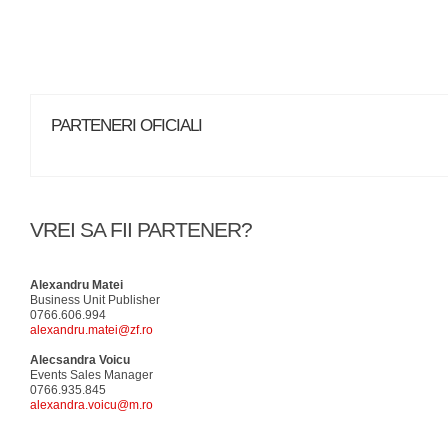
PARTENERI OFICIALI
VREI SA FII PARTENER?
Alexandru Matei
Business Unit Publisher
0766.606.994
alexandru.matei@zf.ro
Alecsandra Voicu
Events Sales Manager
0766.935.845
alexandra.voicu@m.ro