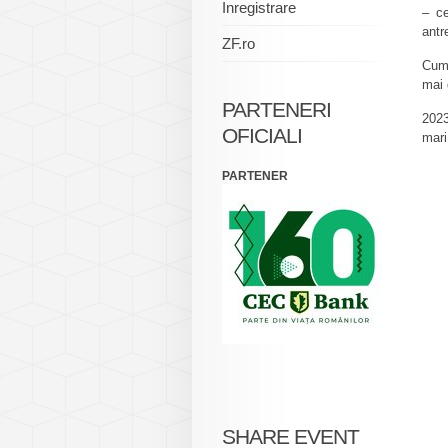
Inregistrare
– ce
antr
ZF.ro
Cum 
mai 
PARTENERI
2023
OFICIALI
mari
PARTENER
SHARE EVENT