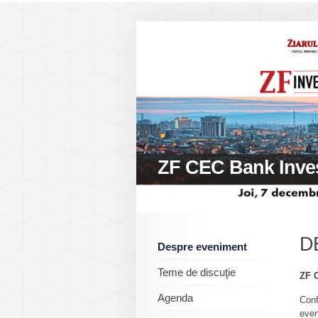
ZF CEC Bank Invest
D
Despre eveniment
Teme de discuţie
ZF C
Agenda
Con
even