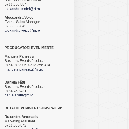
Business Unit Publisher
0766.606.994
alexandru.matei@zf.ro
Alecsandra Voicu
Events Sales Manager
0766.935.845
alexandra.voicu@m.ro
PRODUCATORI EVENIMENTE
Manuela Panescu
Business Events Producer
0754.078.906; 0318.256.314
manuela.panescu@m.ro
Daniela Fătu
Business Events Producer
0784 460.431
daniela.fatu@m.ro
DETALII EVENIMENT SI INSCRIERI:
Ruxandra Anastasiu
Marketing Assistant
0726.960.542