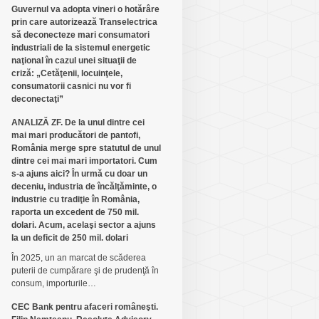
Guvernul va adopta vineri o hotărâre
prin care autorizează Transelectrica
să deconecteze mari consumatori
industriali de la sistemul energetic
naţional în cazul unei situaţii de
criză: „Cetăţenii, locuinţele,
consumatorii casnici nu vor fi
deconectaţi”
ANALIZĂ ZF. De la unul dintre cei
mai mari producători de pantofi,
România merge spre statutul de unul
dintre cei mai mari importatori. Cum
s-a ajuns aici? În urmă cu doar un
deceniu, industria de încălţăminte, o
industrie cu tradiţie în România,
raporta un excedent de 750 mil.
dolari. Acum, acelaşi sector a ajuns
la un deficit de 250 mil. dolari
În 2025, un an marcat de scăderea
puterii de cumpărare şi de prudenţă în
consum, importurile…
CEC Bank pentru afaceri româneşti.