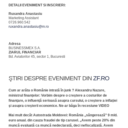
DETALII EVENIMENT SI INSCRIERI:
Ruxandra Anastasiu
Marketing Assistant
0726.960.542
ruxandra.anastasiu@m.ro
Adresa
BUSINESSMEX S.A.
ZIARUL FINANCIAR
Bd. Aviatorilor 45, sector 1, Bucuresti
ŞTIRI DESPRE EVENIMENT DIN
ZF.RO
Cum ar arăta o Românie intrată în junk ? Alexandru Nazare,
ministrul finanţelor: Vorbim despre o creştere a costurilor de
finanţare, o influenţă serioasă asupra cursului, o creştere a inflaţiei
şi asupra creşterii economice. Ne-ar băga în recesiune VIDEO
Mai mult decât Autostrada Moldovei: România „sângerează” 9 mld.
euro anual. din cauza fraudei de tip carusel. „Avem peste 20% din
muncă evaluată ca muncă nedeclarată, deci nefiscalizată. Avem