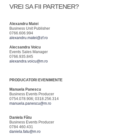
VREI SA FII PARTENER?
Alexandru Matei
Business Unit Publisher
0766.606.994
alexandru.matei@zf.ro
Alecsandra Voicu
Events Sales Manager
0766.935.845
alexandra.voicu@m.ro
PRODUCATORI EVENIMENTE
Manuela Panescu
Business Events Producer
0754.078.906; 0318.256.314
manuela.panescu@m.ro
Daniela Fătu
Business Events Producer
0784 460.431
daniela.fatu@m.ro