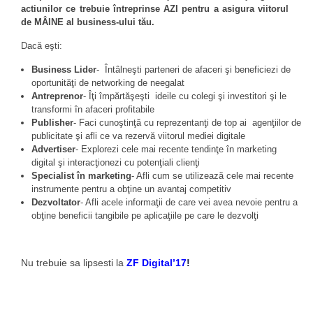
actiunilor ce trebuie întreprinse AZI pentru a asigura viitorul
de MÂINE al business-ului tău.
Dacă eşti:
Business Lider
- Întâlneşti parteneri de afaceri şi beneficiezi de
oportunităţi de networking de neegalat
Antreprenor
- Îţi împărtăşeşti ideile cu colegi şi investitori şi le
transformi în afaceri profitabile
Publisher
- Faci cunoştinţă cu reprezentanţi de top ai agenţiilor de
publicitate şi afli ce va rezervă viitorul mediei digitale
Advertiser
- Explorezi cele mai recente tendinţe în marketing
digital şi interacţionezi cu potenţiali clienţi
Specialist în marketing
- Afli cum se utilizează cele mai recente
instrumente pentru a obţine un avantaj competitiv
Dezvoltator
- Afli acele informaţii de care vei avea nevoie pentru a
obţine beneficii tangibile pe aplicaţiile pe care le dezvolţi
Nu trebuie sa lipsesti la
ZF Digital’17
!