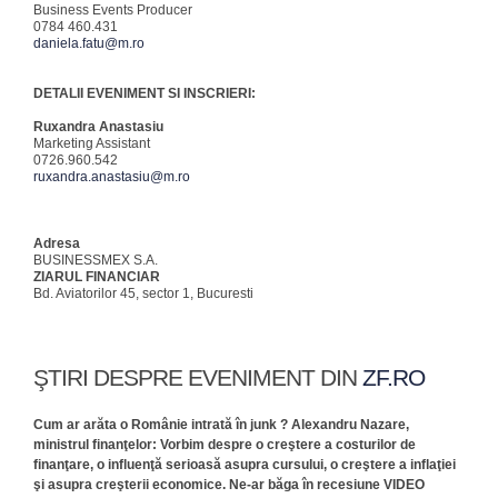
Business Events Producer
0784 460.431
daniela.fatu@m.ro
DETALII EVENIMENT SI INSCRIERI:
Ruxandra Anastasiu
Marketing Assistant
0726.960.542
ruxandra.anastasiu@m.ro
Adresa
BUSINESSMEX S.A.
ZIARUL FINANCIAR
Bd. Aviatorilor 45, sector 1, Bucuresti
ŞTIRI DESPRE EVENIMENT DIN
ZF.RO
Cum ar arăta o Românie intrată în junk ? Alexandru Nazare,
ministrul finanţelor: Vorbim despre o creştere a costurilor de
finanţare, o influenţă serioasă asupra cursului, o creştere a inflaţiei
şi asupra creşterii economice. Ne-ar băga în recesiune VIDEO