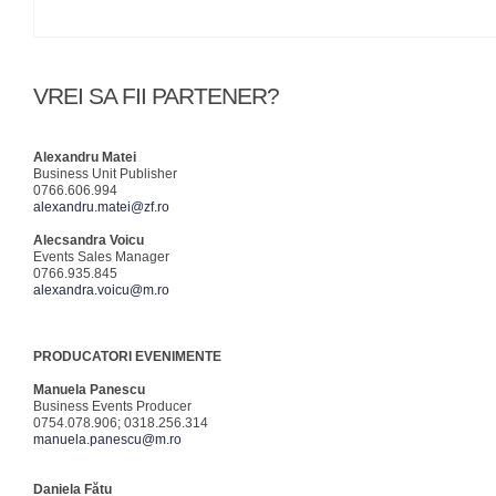
VREI SA FII PARTENER?
Alexandru Matei
Business Unit Publisher
0766.606.994
alexandru.matei@zf.ro
Alecsandra Voicu
Events Sales Manager
0766.935.845
alexandra.voicu@m.ro
PRODUCATORI EVENIMENTE
Manuela Panescu
Business Events Producer
0754.078.906; 0318.256.314
manuela.panescu@m.ro
Daniela Fătu