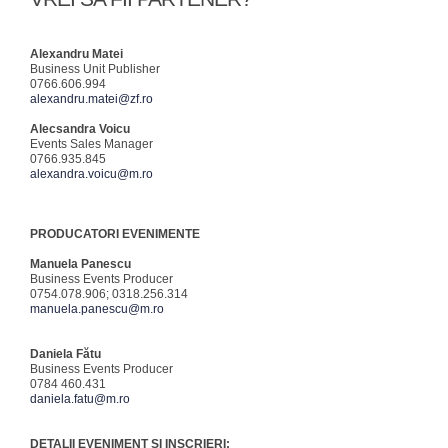
Alexandru Matei
Business Unit Publisher
0766.606.994
alexandru.matei@zf.ro
Alecsandra Voicu
Events Sales Manager
0766.935.845
alexandra.voicu@m.ro
PRODUCATORI EVENIMENTE
Manuela Panescu
Business Events Producer
0754.078.906; 0318.256.314
manuela.panescu@m.ro
Daniela Fătu
Business Events Producer
0784 460.431
daniela.fatu@m.ro
DETALII EVENIMENT SI INSCRIERI: