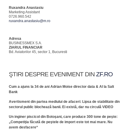
Ruxandra Anastasiu
Marketing Assistant
0726.960.542
ruxandra.anastasiu@m.ro
Adresa
BUSINESSMEX S.A.
ZIARUL FINANCIAR
Bd. Aviatorilor 45, sector 1, Bucuresti
ŞTIRI DESPRE EVENIMENT DIN
ZF.RO
Cum a ajuns la 34 de ani Adrian Moise director data & AI la Salt
Bank
Avertisment din partea mediului de afaceri: Lipsa de stabilitate din
sectorul public blochează banii. Ei există, dar nu circulă VIDEO
Un inginer piscicol din Botoşani, care produce 300 tone de peşte:
„Competiţia făcută de peştele de import este tot mai mare. Nu
avem desfacere“