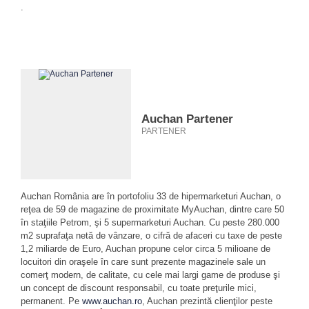
.
Auchan Partener
PARTENER
Auchan România are în portofoliu 33 de hipermarketuri Auchan, o
reţea de 59 de magazine de proximitate MyAuchan, dintre care 50
în staţiile Petrom, şi 5 supermarketuri Auchan. Cu peste 280.000
m2 suprafaţa netă de vânzare, o cifră de afaceri cu taxe de peste
1,2 miliarde de Euro, Auchan propune celor circa 5 milioane de
locuitori din oraşele în care sunt prezente magazinele sale un
comerţ modern, de calitate, cu cele mai largi game de produse şi
un concept de discount responsabil, cu toate preţurile mici,
permanent. Pe
www.auchan.ro
, Auchan prezintă clienţilor peste