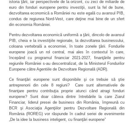
istoria ţării, iar perspectivele de la orizont, cu zeci de miliarde de
euro din fonduri europene pentru investiţii, sunt la fel de bune,
dezvoltarea economică a României nu este egală cu avansul PIB,
condus de regiunea Nord-Vest, care deţine mai bine de un sfert
din economia României.
Pentru dezvoltarea economică uniformă a ţării, dincolo de avansul
PIB, cheia e la investiţiile regionale, la dezvoltarea businessului,
coloana vertebrală a economiei, în toate zonele ţării. Fondurile
europene joacă un rol central, mai ales în contextul în care,
începând cu programul financiar 2021-2027, finanţările pentru
regiunile României s-au descentralizat, de la Ministerul Fondurilor
Europene către Agentiile de Dezvoltare Regională (ADR).
Ce finanţări europene sunt disponibile şi ce trebuie să ştie
antreprenorii din cele 8 regiuni? Care sunt alternativele de
finanţare pentru contribuţia proprie atunci când atragi fonduri
europene? Sunt doar câteva dintre întrebările la care Ziarul
Financiar, liderul presei de business din România, împreună cu
BCR şi Asociaţia Agenţiilor pentru Dezvoltare Regională din
România (ROREG) vor răspunde în cadrul seriei de evenimente
„De la idee la business inteligent, cu finanţări europene”