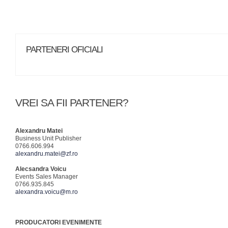
PARTENERI OFICIALI
VREI SA FII PARTENER?
Alexandru Matei
Business Unit Publisher
0766.606.994
alexandru.matei@zf.ro
Alecsandra Voicu
Events Sales Manager
0766.935.845
alexandra.voicu@m.ro
PRODUCATORI EVENIMENTE