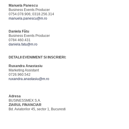
Manuela Panescu
Business Events Producer
0754.078.906; 0318.256.314
manuela.panescu@m.ro
Daniela Fătu
Business Events Producer
0784 460.431
daniela.fatu@m.ro
DETALII EVENIMENT SI INSCRIERI:
Ruxandra Anastasiu
Marketing Assistant
0726.960.542
ruxandra.anastasiu@m.ro
Adresa
BUSINESSMEX S.A.
ZIARUL FINANCIAR
Bd. Aviatorilor 45, sector 1, Bucuresti