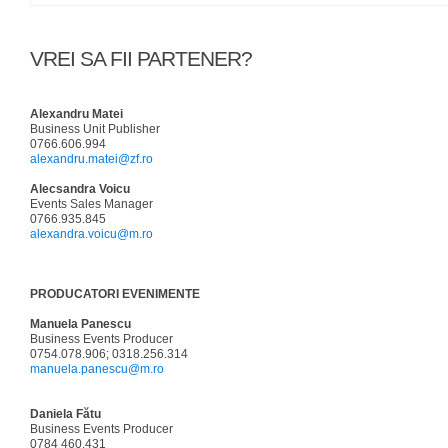
VREI SA FII PARTENER?
Alexandru Matei
Business Unit Publisher
0766.606.994
alexandru.matei@zf.ro
Alecsandra Voicu
Events Sales Manager
0766.935.845
alexandra.voicu@m.ro
PRODUCATORI EVENIMENTE
Manuela Panescu
Business Events Producer
0754.078.906; 0318.256.314
manuela.panescu@m.ro
Daniela Fătu
Business Events Producer
0784 460.431