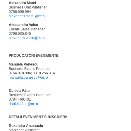
Alexandru Matei
Business Unit Publisher
0766.606.994
alexandru.matei@zf.ro
Alecsandra Voicu
Events Sales Manager
0766.935.845
alexandra.voicu@m.ro
PRODUCATORI EVENIMENTE
Manuela Panescu
Business Events Producer
0754.078.906; 0318.256.314
manuela.panescu@m.ro
Daniela Fătu
Business Events Producer
0784 460.431
daniela.fatu@m.ro
DETALII EVENIMENT SI INSCRIERI:
Ruxandra Anastasiu
Marketing Assistant