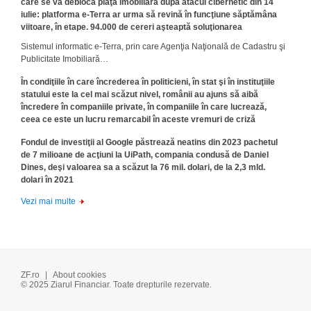
care se va debloca piaţa imobiliară după atacul cibernetic din 14
iulie: platforma e-Terra ar urma să revină în funcţiune săptămâna
viitoare, în etape. 94.000 de cereri aşteaptă soluţionarea
Sistemul informatic e-Terra, prin care Agenţia Naţională de Cadastru şi
Publicitate Imobiliară…
În condiţiile în care încrederea în politicieni, în stat şi în instituţiile
statului este la cel mai scăzut nivel, românii au ajuns să aibă
încredere în companiile private, în companiile în care lucrează,
ceea ce este un lucru remarcabil în aceste vremuri de criză
Fondul de investiţii al Google păstrează neatins din 2023 pachetul
de 7 milioane de acţiuni la UiPath, compania condusă de Daniel
Dines, deşi valoarea sa a scăzut la 76 mil. dolari, de la 2,3 mld.
dolari în 2021
Vezi mai multe
ZF.ro
|
About cookies
© 2025 Ziarul Financiar. Toate drepturile rezervate.