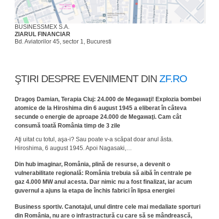
BUSINESSMEX S.A.
ZIARUL FINANCIAR
Bd. Aviatorilor 45, sector 1, Bucuresti
ŞTIRI DESPRE EVENIMENT DIN
ZF.RO
Dragoş Damian, Terapia Cluj: 24.000 de Megawaţi! Explozia bombei
atomice de la Hiroshima din 6 august 1945 a eliberat în câteva
secunde o energie de aproape 24.000 de Megawaţi. Cam cât
consumă toată România timp de 3 zile
Aţi uitat cu totul, aşa-i? Sau poate v-a scăpat doar anul ăsta.
Hiroshima, 6 august 1945. Apoi Nagasaki,…
Din hub imaginar, România, plină de resurse, a devenit o
vulnerabilitate regională: România trebuia să aibă în centrale pe
gaz 4.000 MW anul acesta. Dar nimic nu a fost finalizat, iar acum
guvernul a ajuns la etapa de închis fabrici în lipsa energiei
Business sportiv. Canotajul, unul dintre cele mai medaliate sporturi
din România, nu are o infrastractură cu care să se mândrească,