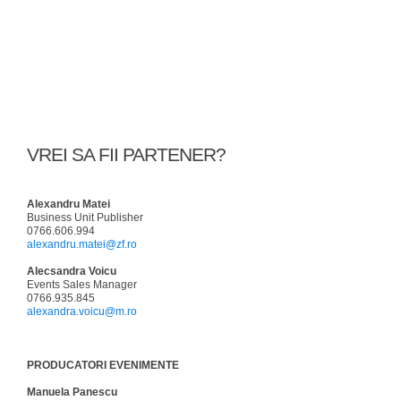
VREI SA FII PARTENER?
Alexandru Matei
Business Unit Publisher
0766.606.994
alexandru.matei@zf.ro
Alecsandra Voicu
Events Sales Manager
0766.935.845
alexandra.voicu@m.ro
PRODUCATORI EVENIMENTE
Manuela Panescu