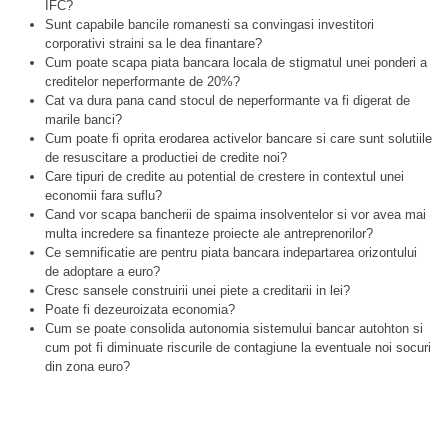
IFC?
Sunt capabile bancile romanesti sa convingasi investitori
corporativi straini sa le dea finantare?
Cum poate scapa piata bancara locala de stigmatul unei ponderi a
creditelor neperformante de 20%?
Cat va dura pana cand stocul de neperformante va fi digerat de
marile banci?
Cum poate fi oprita erodarea activelor bancare si care sunt solutiile
de resuscitare a productiei de credite noi?
Care tipuri de credite au potential de crestere in contextul unei
economii fara suflu?
Cand vor scapa bancherii de spaima insolventelor si vor avea mai
multa incredere sa finanteze proiecte ale antreprenorilor?
Ce semnificatie are pentru piata bancara indepartarea orizontului
de adoptare a euro?
Cresc sansele construirii unei piete a creditarii in lei?
Poate fi dezeuroizata economia?
Cum se poate consolida autonomia sistemului bancar autohton si
cum pot fi diminuate riscurile de contagiune la eventuale noi socuri
din zona euro?