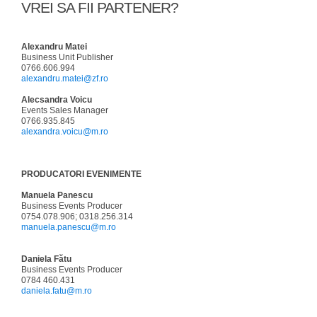
VREI SA FII PARTENER?
Alexandru Matei
Business Unit Publisher
0766.606.994
alexandru.matei@zf.ro
Alecsandra Voicu
Events Sales Manager
0766.935.845
alexandra.voicu@m.ro
PRODUCATORI EVENIMENTE
Manuela Panescu
Business Events Producer
0754.078.906; 0318.256.314
manuela.panescu@m.ro
Daniela Fătu
Business Events Producer
0784 460.431
daniela.fatu@m.ro