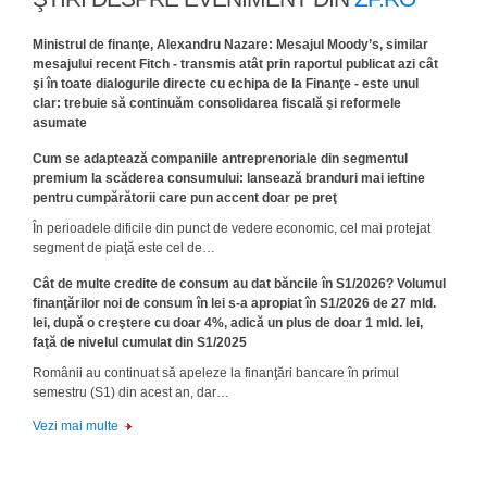
Ministrul de finanţe, Alexandru Nazare: Mesajul Moody’s, similar
mesajului recent Fitch - transmis atât prin raportul publicat azi cât
şi în toate dialogurile directe cu echipa de la Finanţe - este unul
clar: trebuie să continuăm consolidarea fiscală şi reformele
asumate
Cum se adaptează companiile antreprenoriale din segmentul
premium la scăderea consumului: lansează branduri mai ieftine
pentru cumpărătorii care pun accent doar pe preţ
În perioadele dificile din punct de vedere economic, cel mai protejat
segment de piaţă este cel de…
Cât de multe credite de consum au dat băncile în S1/2026? Volumul
finanţărilor noi de consum în lei s-a apropiat în S1/2026 de 27 mld.
lei, după o creştere cu doar 4%, adică un plus de doar 1 mld. lei,
faţă de nivelul cumulat din S1/2025
Românii au continuat să apeleze la finanţări bancare în primul
semestru (S1) din acest an, dar…
Vezi mai multe